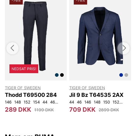
-76%
-76%
NEDSAT PRIS!
TIGER OF SWEDEN
TIGER OF SWEDEN
Thodd T69500 284
Jil 9 Bz T64535 2AX
146
148
152
154
44
46
48
50
44
52
46
54
146
56
148
92
104
150
152
92
96
289 DKK
709 DKK
1199 DKK
2899 DKK