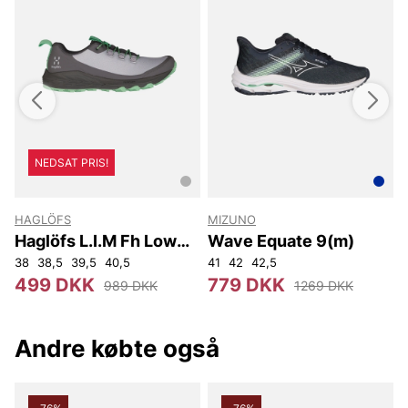
NEDSAT PRIS!
HAGLÖFS
MIZUNO
k
Haglöfs L.I.M Fh Low
Wave Equate 9(m)
Women
5
42
38
43,5
38,5
39,5
40,5
41
42
42,5
4
499 DKK
779 DKK
989 DKK
1269 DKK
Andre købte også