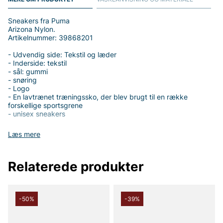
Sneakers fra Puma
Arizona Nylon.
Artikelnummer: 39868201
- Udvendig side: Tekstil og læder
- Inderside: tekstil
- sål: gummi
- snøring
- Logo
- En lavtrænet træningssko, der blev brugt til en række
forskellige sportsgrene
- unisex sneakers
Læs mere
Tak fordi du handler i vores webshop. Besøg også vores butik i
Relaterede produkter
Vingåker.
Læs mere på
www.vfo.se
-50%
-39%