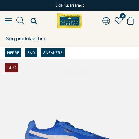
Lige nu:
fri fragt
0
HERRE
SKO
SNEAKERS
-41%