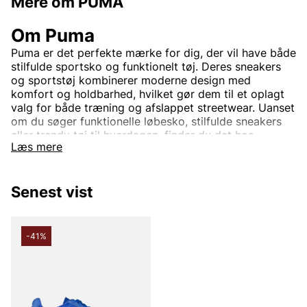
Mere om PUMA
Om Puma
Puma er det perfekte mærke for dig, der vil have både
stilfulde sportsko og funktionelt tøj. Deres sneakers
og sportstøj kombinerer moderne design med
komfort og holdbarhed, hvilket gør dem til et oplagt
valg for både træning og afslappet streetwear. Uanset
om du søger funktionelle løbesko, stilfulde sneakers
eller trendy tøj til hverdagen, finder du det hos
Læs mere
Vingåkers Factory Outlet - som sædvanlig til
outletpriser.
Senest vist
-41%