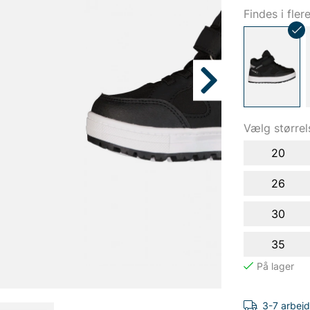
Findes i fler
Vælg størrel
20
26
30
35
3-7 arbej