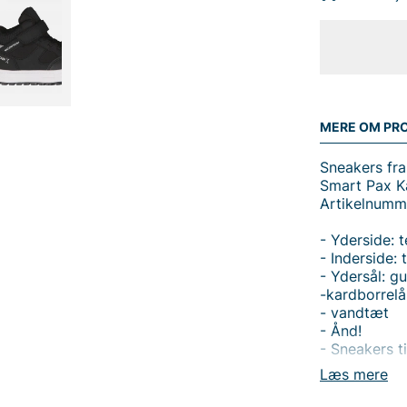
MERE OM PR
Sneakers fra
Smart Pax K
Artikelnum
- Yderside: t
- Inderside: t
- Ydersål: g
-kardborrelå
- vandtæt
- Ånd!
- Sneakers ti
Læs mere