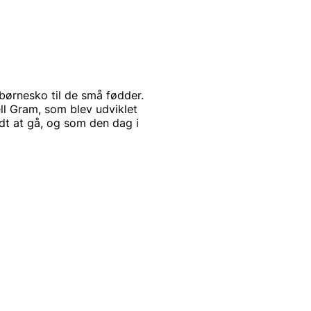
børnesko til de små fødder.
l Gram, som blev udviklet
ndt at gå, og som den dag i
 miljøet og er et selskab i
Social Responsibility)
SR indebærer, at de tager
cialt, miljømæssigt og