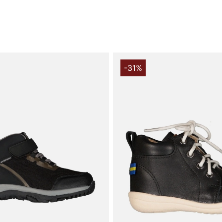
Tak fordi du
Vingåker.
Læ
-31%