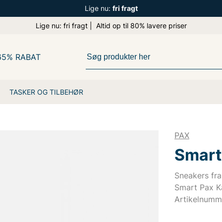
Lige nu:
fri fragt
Lige nu: fri fragt | Altid op til 80% lavere priser
65% RABAT
TASKER OG TILBEHØR
PAX
Smart
Sneakers fra
Smart Pax K
Artikelnum