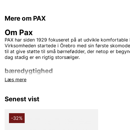
Mere om PAX
Om Pax
PAX har siden 1929 fokuseret på at udvikle komfortable 
Virksomheden startede i Örebro med sin første skomodel
til at give støtte til små børnefødder, der netop er begy
dag stadig er en rigtig storsælger.
bæredygtighed
Læs mere
PAX arbejder kontinuerligt på at mindske sin påvirkning af
New Wave Group, der anvender begrebet CSR (Corporate 
som et samlebegreb for sit arbejde med miljø og etik. C
Senest vist
hensyn til samtlige tre dimensioner af bæredygtighed: so
økonomisk.
-32%
Andre populære mærker: