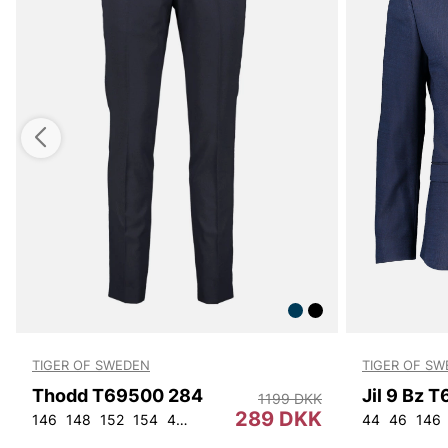
TIGER OF SWEDEN
TIGER OF S
Thodd T69500 284
Jil 9 Bz 
1199 DKK
289 DKK
146
148
152
154
44
46
48
50
52
54
56
92
44
104
46
146