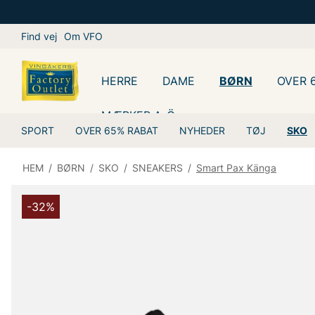
Find vej
Om VFO
HERRE
DAME
BØRN
OVER 
MÆRKER A-Ö
SPORT
OVER 65% RABAT
NYHEDER
TØJ
SKO
HEM
/
BØRN
/
SKO
/
SNEAKERS
/
Smart Pax Känga
-32%