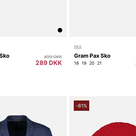
PAX
 Sko
Gram Pax Sko
499 DKK
289 DKK
18
19
20
21
-81%