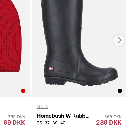
MOLS
Homebush W Rubber Boot
359 DKK
569 DKK
69 DKK
289 DKK
36
37
39
40