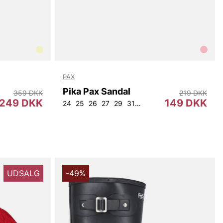
PAX
Pika Pax Sandal
359 DKK
219 DKK
249 DKK
149 DKK
24
25
26
27
29
31
37
UDSALG
-49%