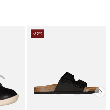
 handler i vores webshop. Besøg også vores butik i
s mere på
www.vfo.se
-32%