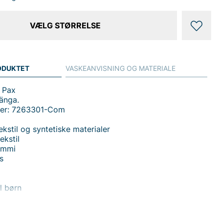
VÆLG STØRRELSE
ODUKTET
VASKEANVISNING OG MATERIALE
 Pax
änga.
mer: 7263301-Com
ekstil og syntetiske materialer
ekstil
ummi
s
l børn