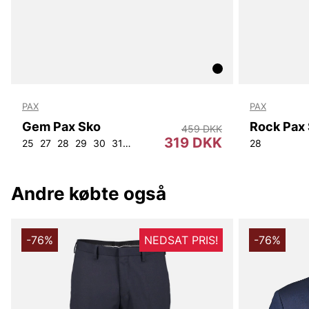
PAX
PAX
Gem Pax Sko
Rock Pax
459 DKK
319 DKK
25
27
28
29
30
31
32
33
35
22
23
28
Andre købte også
-76%
NEDSAT PRIS!
-76%