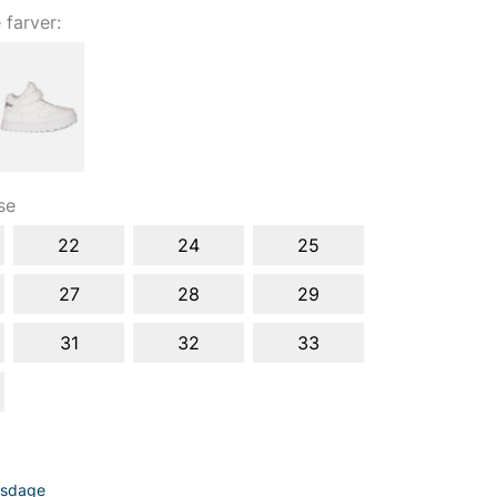
e farver:
se
22
24
25
27
28
29
31
32
33
dsdage