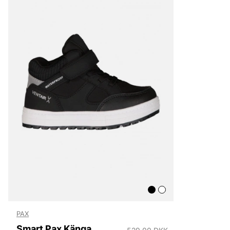
Lee
NN07
Björn Borg
Replay
Oscar Jacobson
PAX
Smart Pax Känga