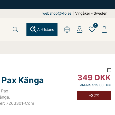
webshop@vfo.se
|
Vingåker - Sweden
0
AI-tilstand
349
DKK
 Pax Känga
FØRPRIS 529.00 DKK
 Pax
-32%
änga.
mer: 7263301-Com