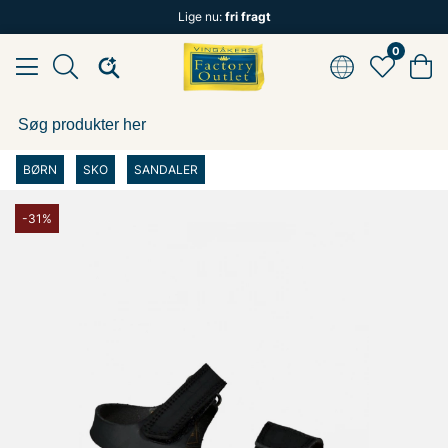
Lige nu:
fri fragt
0
BØRN
SKO
SANDALER
-31%