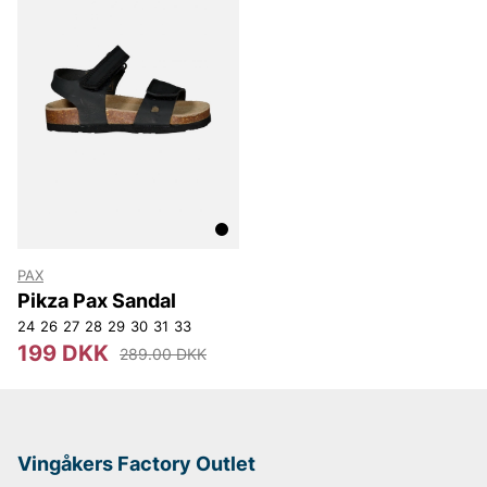
miljømæssigt og økonomisk.
Andre populære mærker:
Lee
NN07
Björn Borg
Replay
Oscar Jacobson
PAX
Pikza Pax Sandal
24
26
27
28
29
30
31
33
199 DKK
289.00 DKK
Vingåkers Factory Outlet