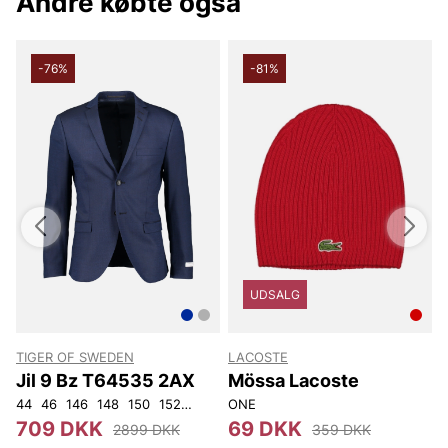
Andre købte også
-76%
-81%
UDSALG
TIGER OF SWEDEN
LACOSTE
Jil 9 Bz T64535 2AX
Mössa Lacoste
44
46
146
148
150
152
92
96
ONE
100
104
108
3
709 DKK
69 DKK
2899 DKK
359 DKK