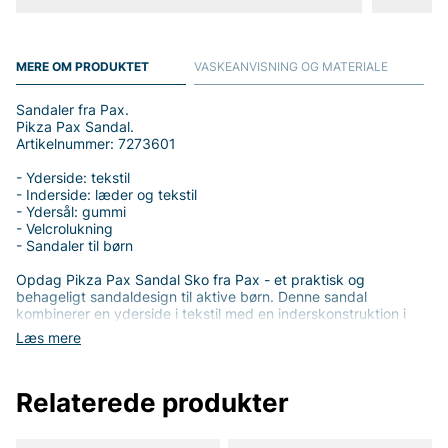
MERE OM PRODUKTET
VASKEANVISNING OG MATERIALE
Sandaler fra Pax.
Pikza Pax Sandal.
Artikelnummer: 7273601
- Yderside: tekstil
- Inderside: læder og tekstil
- Ydersål: gummi
- Velcrolukning
- Sandaler til børn
Opdag Pikza Pax Sandal Sko fra Pax - et praktisk og
behageligt sandaldesign til aktive børn. Denne sandal
kombinerer en yderside i tekstil med en inderskonstruktion i
læder og tekstil, hvilket giver en blød fornemmelse mod huden,
Læs mere
samtidig med at den ventilerer godt på varme dage. En
slidstærk ydersål i gummi giver godt greb og holdbarhed på
legepladsen, i parken og når børnene udforsker udendørs.
Relaterede produkter
Sandalen funktionelle detaljer gør den nem at bruge hver dag.
Velcrolukningen giver hurtig på- og aftagning og lader