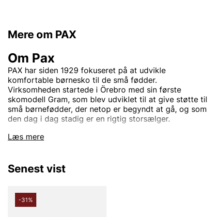
Mere om PAX
Om Pax
PAX har siden 1929 fokuseret på at udvikle
komfortable børnesko til de små fødder.
Virksomheden startede i Örebro med sin første
skomodell Gram, som blev udviklet til at give støtte til
små børnefødder, der netop er begyndt at gå, og som
den dag i dag stadig er en rigtig storsælger.
Læs mere
bæredygtighed
PAX arbejder kontinuerligt på at mindske sin
Senest vist
påvirkning af miljøet og er et selskab i New Wave
Group, der anvender begrebet CSR (Corporate Social
Responsibility) som et samlebegreb for sit arbejde
-31%
med miljø og etik. CSR indebærer, at de tager hensyn
til samtlige tre dimensioner af bæredygtighed: socialt,