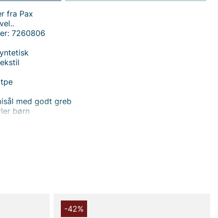
r fra Pax
el..
er: 7260806
yntetisk
ekstil
 tpe
isål med godt greb
ler børn
 handler i vores webshop. Besøg også vores butik i
s mere på
www.vfo.se
-42%