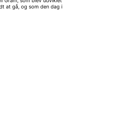
l Gram, som blev udviklet
ndt at gå, og som den dag i
 miljøet og er et selskab i
Social Responsibility)
SR indebærer, at de tager
cialt, miljømæssigt og