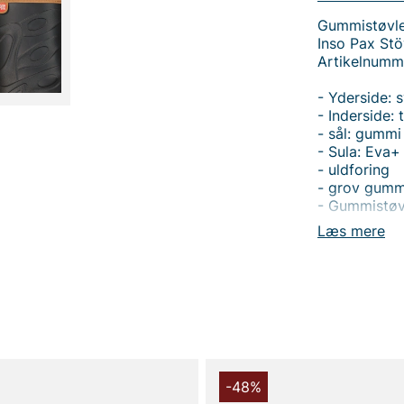
Gummistøvle
Inso Pax Stöv
Artikelnumm
- Yderside: s
- Inderside: t
- sål: gummi
- Sula: Eva+
- uldforing
- grov gumm
- Gummistøv
Læs mere
Tak fordi du
Vingåker.
Læ
-48%