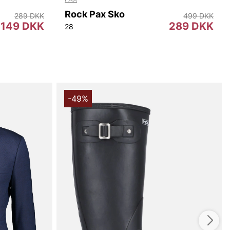
Rock Pax Sko
289 DKK
499 DKK
149 DKK
289 DKK
28
-49%