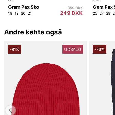
Gram Pax Sko
Gem Pax 
359 DKK
249 DKK
18
19
20
21
25
27
28
2
Andre købte også
-81%
UDSALG
-76%