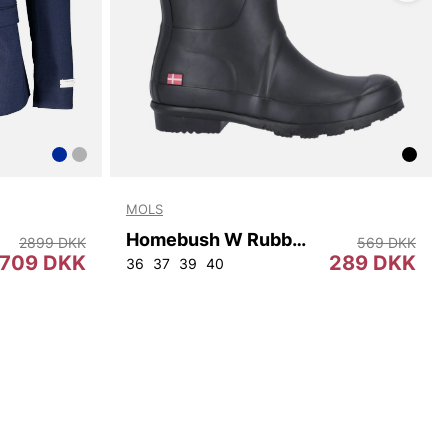
MOLS
Homebush W Rubber Boot
2899 DKK
569 DKK
709 DKK
289 DKK
2
96
100
104
108
36
37
39
40