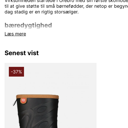
Virksomheden startede i Örebro med sin første skomodel
til at give støtte til små børnefødder, der netop er begy
dag stadig er en rigtig storsælger.
bæredygtighed
Læs mere
PAX arbejder kontinuerligt på at mindske sin påvirkning af
New Wave Group, der anvender begrebet CSR (Corporate 
som et samlebegreb for sit arbejde med miljø og etik. C
Senest vist
hensyn til samtlige tre dimensioner af bæredygtighed: so
økonomisk.
-37%
Andre populære mærker:
Lee
NN07
Björn Borg
Replay
Oscar Jacobson