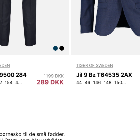
WEDEN
TIGER OF SWEDEN
9500 284
Jil 9 Bz T64535 2AX
1199 DKK
289 DKK
2
154
44
46
48
50
52
54
56
92
44
104
46
146
148
150
152
9
børnesko til de små fødder.