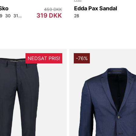
Sko
Edda Pax Sandal
459 DKK
319 DKK
9
30
31
32
33
35
22
23
28
NEDSAT PRIS!
-76%