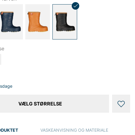
se
dsdage
VÆLG STØRRELSE
ODUKTET
VASKEANVISNING OG MATERIALE