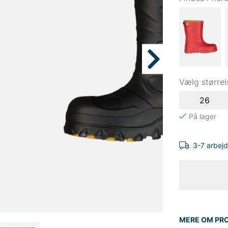
Vælg størrel
26
3-7 arbej
MERE OM PR