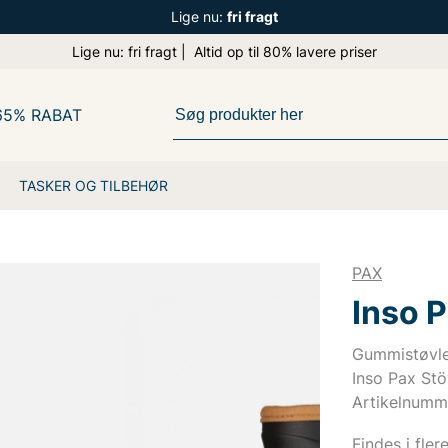
Lige nu:
fri fragt
Lige nu: fri fragt | Altid op til 80% lavere priser
65% RABAT
TASKER OG TILBEHØR
PAX
Inso P
Gummistøvle
Inso Pax Stöv
Artikelnumm
Findes i fler