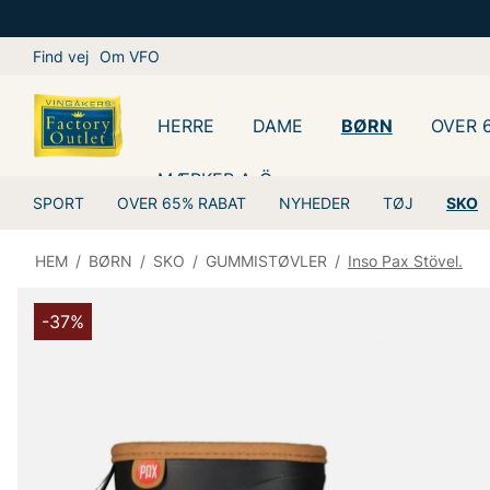
Find vej
Om VFO
HERRE
DAME
BØRN
OVER 
MÆRKER A-Ö
SPORT
OVER 65% RABAT
NYHEDER
TØJ
SKO
HEM
/
BØRN
/
SKO
/
GUMMISTØVLER
/
Inso Pax Stövel.
-37%