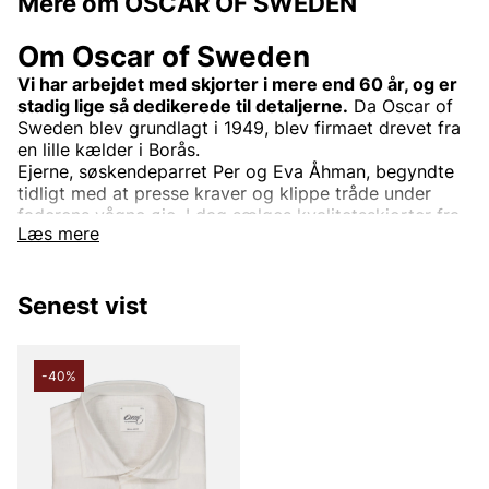
Mere om OSCAR OF SWEDEN
Om Oscar of Sweden
Vi har arbejdet med skjorter i mere end 60 år, og er
stadig lige så dedikerede til detaljerne.
Da Oscar of
Sweden blev grundlagt i 1949, blev firmaet drevet fra
en lille kælder i Borås.
Ejerne, søskendeparret Per og Eva Åhman, begyndte
tidligt med at presse kraver og klippe tråde under
faderens vågne øje. I dag sælges kvalitetsskjorter fra
Læs mere
Oscar of Sweden over hele verden, men de designes
stadig i Borås.
Vi er dedikerede til detaljerne. Hver søm, hvert
Senest vist
mønster, pasform og snit skal være helt perfekt. Vi
overlader ingen detalje til tilfældet. Det skal både ses
og mærkes, at du bærer en skjorte fra Oscar of
-40%
Sweden. Derfor lægger vi stor vægt på valget af
eksklusive tekstiler, knapper og tråd til
vævningsteknik og vask af stoffet. Med hensyn til
stoffer tilbyder vi alt fra hør til vasket denim,
chambray.