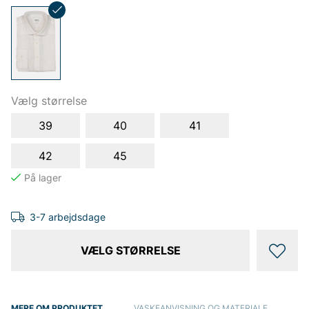
Vælg størrelse
39
40
41
42
45
3-7 arbejdsdage
VÆLG STØRRELSE
MERE OM PRODUKTET
VASKEANVISNING OG MATERIALE