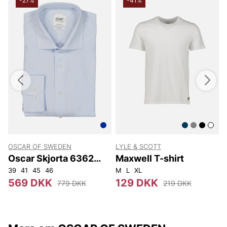
-27%
-41%
OSCAR OF SWEDEN
LYLE & SCOTT
Oscar Skjorta 6362
Maxwell T-shirt
Reg
39
41
45
46
M
L
XL
3
569 DKK
129 DKK
779 DKK
219 DKK