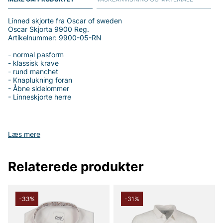
Linned skjorte fra Oscar of sweden
Oscar Skjorta 9900 Reg.
Artikelnummer: 9900-05-RN
- normal pasform
- klassisk krave
- rund manchet
- Knaplukning foran
- Åbne sidelommer
- Linneskjorte herre
Læs mere
Tak fordi du handler i vores webshop. Besøg også vores butik i
Vingåker.
Læs mere på
www.vfo.se
Relaterede produkter
-33%
-31%