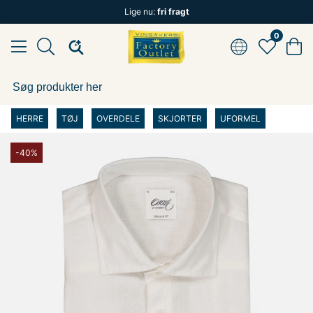
Lige nu:
fri fragt
0
HERRE
TØJ
OVERDELE
SKJORTER
UFORMEL
-40%