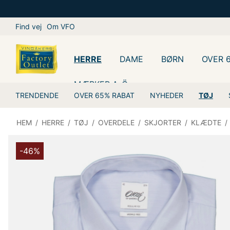
Find vej
Om VFO
HERRE
DAME
BØRN
OVER 
MÆRKER A-Ö
TRENDENDE
OVER 65% RABAT
NYHEDER
TØJ
HEM
/
HERRE
/
TØJ
/
OVERDELE
/
SKJORTER
/
KLÆDTE
/
-46%