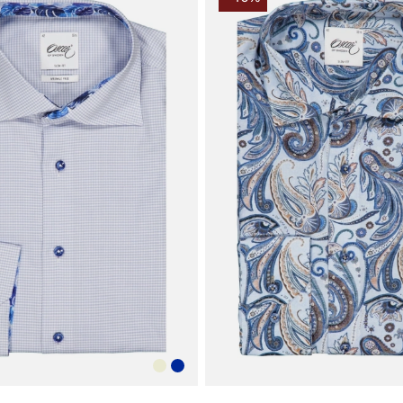
tiden, samti
Denne kombin
Skjorte 6514 
Skjorten pass
en afslappet
eller med je
brystlomme o
hvilket gør 
tidløs, alsid
dag og oplev
Tak fordi du
Vingåker.
Læ