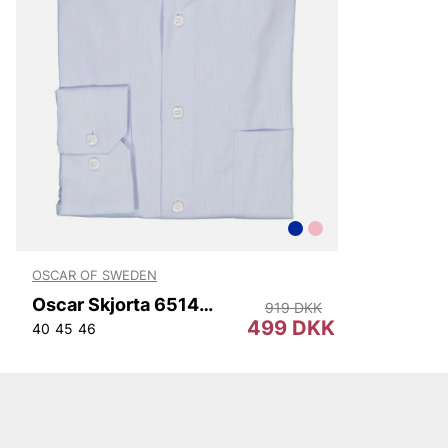
Björn Borg
Replay
Oscar Jacobson
OSCAR OF SWEDEN
Oscar Skjorta 6514 Reg
919 DKK
499 DKK
40
45
46