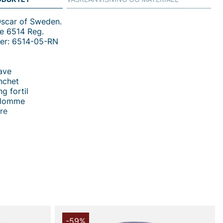
Oscar of Sweden.
e 6514 Reg.
er: 6514-05-RN
rave
nchet
g fortil
tlomme
rre
e 6514 Reg fra Oscar Of Sweden er en herreskjorte i
 der kombinerer tidløs elegance med hverdagskomfort.
e krave giver et pænt indtryk, mens den vinklede
ører en subtil, men distinkt detalje. Den knappåbning
n åbne brystlomme forstærker den rene silhuet og gør
 praktisk og stilren i enhver situation.
i 100% bomuld føles skjorten blød mod huden og tilbyder
fort samt god ventilation hele dagen. Dette
g sikrer en skjorte, der ånder og bliver blødere med
-59%