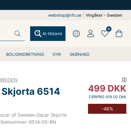
webshop@vfo.se
|
Vingåker - Sweden
0
AI-tilstand
BOLIGINDRETNING
DYR
SKØNHED
SWEDEN
499
DKK
 Skjorta 6514
FØRPRIS 919.00 DKK
-46%
Oscar of Sweden.Oscar Skjorte
tikelnummer: 6514-05-RN