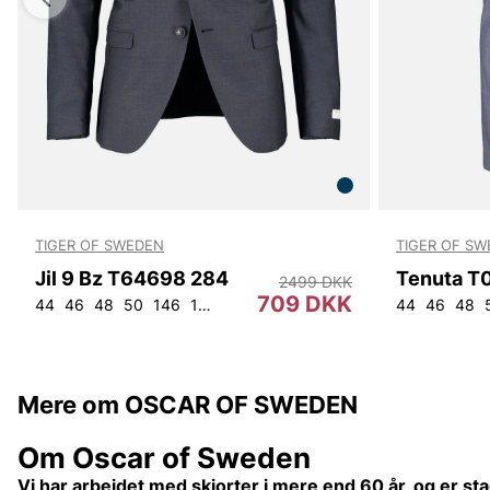
TIGER OF SWEDEN
TIGER OF S
Jil 9 Bz T64698 284
Tenuta T
2499 DKK
709 DKK
44
46
48
50
146
148
150
152
52
54
44
46
48
Mere om OSCAR OF SWEDEN
Om Oscar of Sweden
Vi har arbejdet med skjorter i mere end 60 år, og er stad