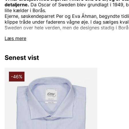
detaljerne.
Da Oscar of Sweden blev grundlagt i 1949, bl
lille kælder i Borås.
Ejerne, søskendeparret Per og Eva Åhman, begyndte tidl
klippe tråde under faderens vågne øje. I dag sælges kvali
Sweden over hele verden, men de designes stadig i Borå
Vi er dedikerede til detaljerne. Hver søm, hvert mønster,
Læs mere
helt perfekt. Vi overlader ingen detalje til tilfældet. De
du bærer en skjorte fra Oscar of Sweden. Derfor lægger 
eksklusive tekstiler, knapper og tråd til vævningsteknik 
Senest vist
hensyn til stoffer tilbyder vi alt fra hør til vasket denim,
Der findes ikke nogen særlige anledninger, fordi hver an
sin skjorte. Derfor har vi skjorter, der passer til hverdage
-46%
begravelse eller andre stunder, hvor din skjorte skal vær
elegant, sportslig, afslappet, eller bare pæn og behagelig
Andre populære mærker:
Lee
NN07