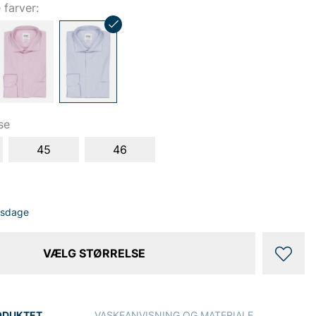
e farver:
se
45
46
dsdage
VÆLG STØRRELSE
ODUKTET
VASKEANVISNING OG MATERIALE