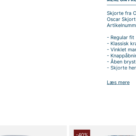
Skjorte fra 
Oscar Skjort
Artikelnumm
- Regular fit
- Klassisk k
- Vinklet ma
- Knappåbnin
- Åben brys
- Skjorte he
Oscar Skjort
Læs mere
regular fit,
Den klassisk
manchet tilf
fortil og de
skjorten både
Fremstillet 
naturlig kom
materialeval
-40%