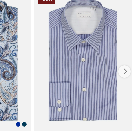
dig med at den bevarer sin form efter vask og brug.
ation af kvalitet og nem vedligeholdelse gør Oscar
Reg til et pålideligt valg i garderoben.
er fremragende til et stilfuldt arbejdslook såvel som til
 weekendstil. Match den med et par chinos til kontoret
ans for et mere afslappet hverdagslook. Den åbne
g de klassiske detaljer gør den unik uden at overdrive,
Oscar Of Sweden til et oplagt valg, hvis du søger en
ig skjorte i høj kvalitet. Bestil Oscar Skjorte 6514 Reg i
 den perfekte balance mellem komfort og stil.
 handler i vores webshop. Besøg os også i vores butik i
s mere på
www.vfo.se