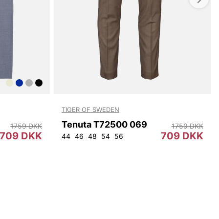
TIGER OF SWEDEN
Tenuta T72500 069
1759 DKK
1759 DKK
709 DKK
709 DKK
56
44
46
48
54
56