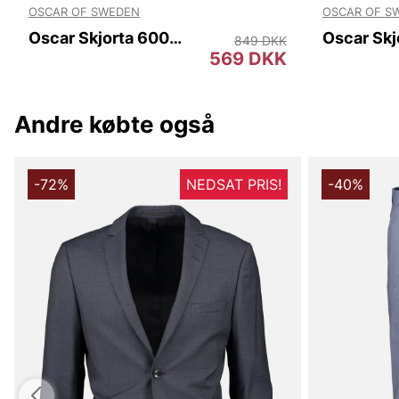
OSCAR OF SWEDEN
OSCAR OF S
Oscar Skjorta 6000 w out pocket.
849 DKK
569 DKK
Andre købte også
-72%
NEDSAT PRIS!
-40%