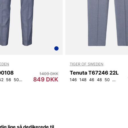
WEDEN
TIGER OF SWEDEN
00108
Tenuta T67246 22L
1409 DKK
849 DKK
52
56
50
54
146
148
46
48
50
52
54
ig lige så dedikerede til