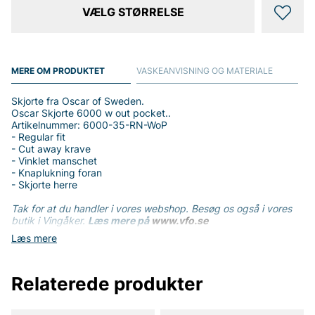
VÆLG STØRRELSE
MERE OM PRODUKTET
VASKEANVISNING OG MATERIALE
Skjorte fra Oscar of Sweden.
Oscar Skjorte 6000 w out pocket..
Artikelnummer: 6000-35-RN-WoP
- Regular fit
- Cut away krave
- Vinklet manschet
- Knaplukning foran
- Skjorte herre
Tak for at du handler i vores webshop. Besøg os også i vores
butik i Vingåker.
Læs mere på
www.vfo.se
Læs mere
Relaterede produkter