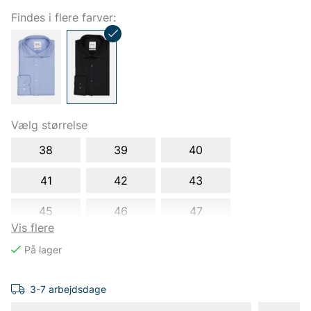
Findes i flere farver:
Vælg størrelse
38
39
40
41
42
43
45
46
47
Vis flere
48
3-7 arbejdsdage