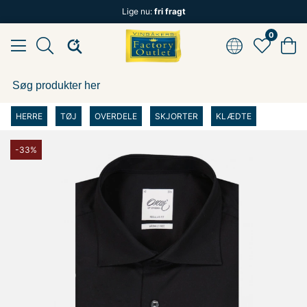
Lige nu:
fri fragt
0
HERRE
TØJ
OVERDELE
SKJORTER
KLÆDTE
-33%