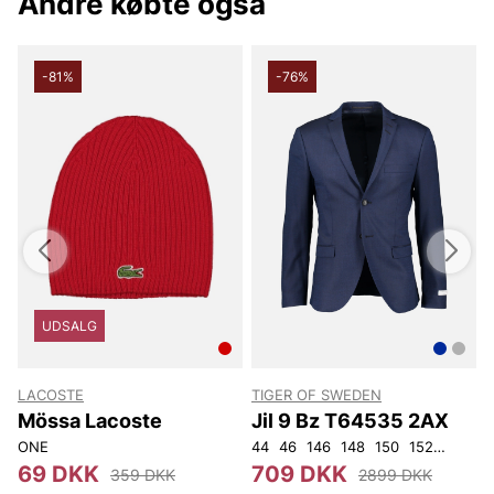
Andre købte også
-81%
-76%
UDSALG
LACOSTE
TIGER OF SWEDEN
Mössa Lacoste
Jil 9 Bz T64535 2AX
ONE
44
46
146
148
150
152
92
96
3
69 DKK
709 DKK
359 DKK
2899 DKK