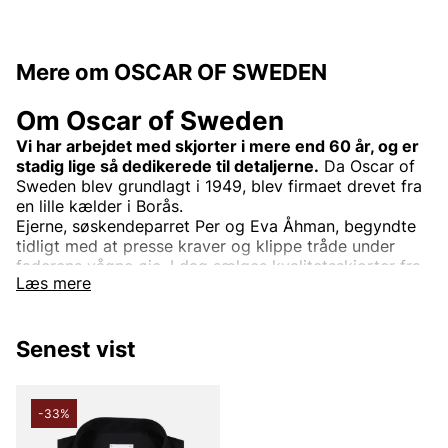
Mere om OSCAR OF SWEDEN
Om Oscar of Sweden
Vi har arbejdet med skjorter i mere end 60 år, og er
stadig lige så dedikerede til detaljerne.
Da Oscar of
Sweden blev grundlagt i 1949, blev firmaet drevet fra
en lille kælder i Borås.
Ejerne, søskendeparret Per og Eva Åhman, begyndte
tidligt med at presse kraver og klippe tråde under
faderens vågne øje. I dag sælges kvalitetsskjorter fra
Læs mere
Oscar of Sweden over hele verden, men de designes
stadig i Borås.
Vi er dedikerede til detaljerne. Hver søm, hvert
Senest vist
mønster, pasform og snit skal være helt perfekt. Vi
overlader ingen detalje til tilfældet. Det skal både ses
og mærkes, at du bærer en skjorte fra Oscar of
-33%
Sweden. Derfor lægger vi stor vægt på valget af
eksklusive tekstiler, knapper og tråd til