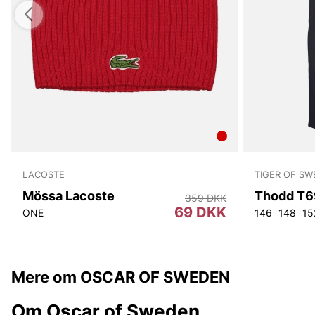
LACOSTE
TIGER OF S
Mössa Lacoste
Thodd T6
359 DKK
69 DKK
ONE
146
148
15
Mere om OSCAR OF SWEDEN
Om Oscar of Sweden