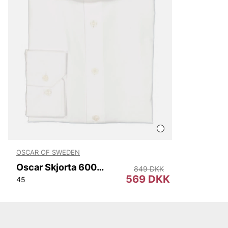
NN07
Björn Borg
Replay
Oscar Jacobson
OSCAR OF SWEDEN
Oscar Skjorta 6000 Slim
849 DKK
569 DKK
45