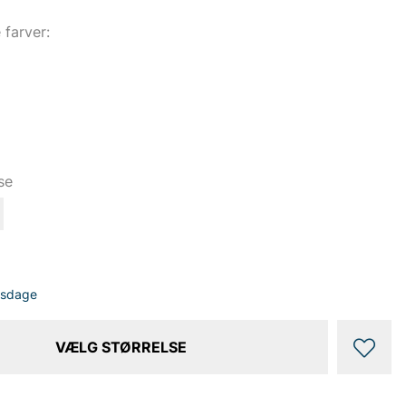
e farver:
se
dsdage
VÆLG STØRRELSE