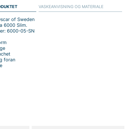
ODUKTET
VASKEANVISNING OG MATERIALE
Oscar of Sweden
a 6000 Slim.
er: 6000-05-SN
orm
age
nchet
g foran
te
 handler i vores webshop. Besøg også vores butik i
s mere på
www.vfo.se