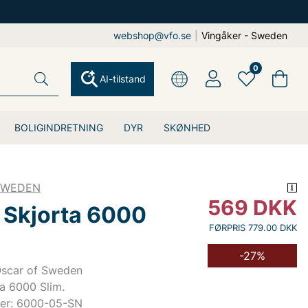
webshop@vfo.se
|
Vingåker - Sweden
0
AI-tilstand
BOLIGINDRETNING
DYR
SKØNHED
SWEDEN
569
DKK
 Skjorta 6000
FØRPRIS 779.00 DKK
-27%
Oscar of Sweden
a 6000 Slim.
er: 6000-05-SN