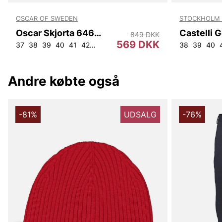
OSCAR OF SWEDEN
STOCKHOLM 
Oscar Skjorta 6460 Slim
849 DKK
569 DKK
37
38
39
40
41
42
45
38
39
40
Andre købte også
-81%
UDSALG
-76%