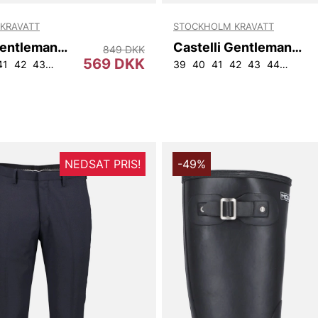
KRAVATT
STOCKHOLM KRAVATT
Castelli Gentleman Slim Fit
Castelli Gentleman Reg
849 DKK
569 DKK
41
42
43
44
39
40
41
42
43
44
46
45
NEDSAT PRIS!
-49%