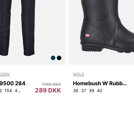
WEDEN
MOLS
9500 284
Homebush W Rubber Boot
1199 DKK
289 DKK
2
154
44
46
48
50
52
54
56
92
36
104
37
39
40