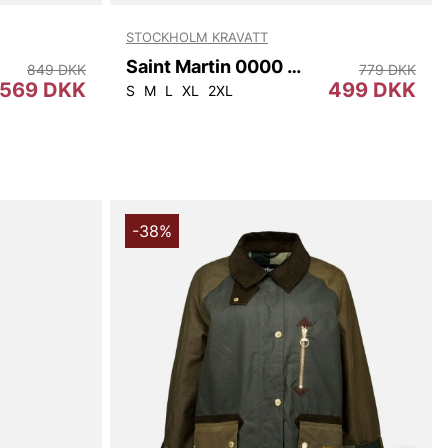
STOCKHOLM KRAVATT
Saint Martin 0000 Skjorta
849 DKK
779 DKK
569 DKK
499 DKK
47
S
M
L
XL
2XL
-38%