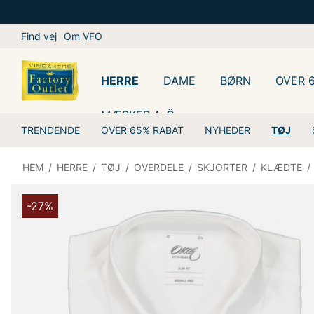
Find vej
Om VFO
HERRE
DAME
BØRN
OVER 
MÆRKER A-Ö
TRENDENDE
OVER 65% RABAT
NYHEDER
TØJ
HEM
/
HERRE
/
TØJ
/
OVERDELE
/
SKJORTER
/
KLÆDTE
/
-27%