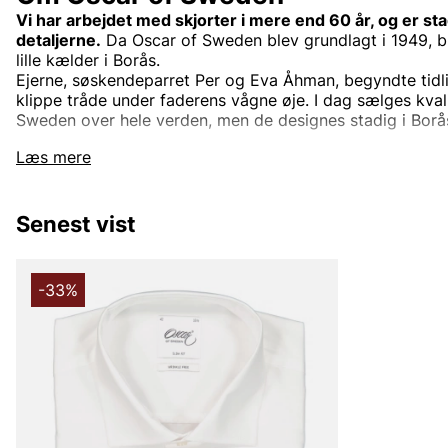
Vi har arbejdet med skjorter i mere end 60 år, og er stad
detaljerne.
Da Oscar of Sweden blev grundlagt i 1949, bl
lille kælder i Borås.
Ejerne, søskendeparret Per og Eva Åhman, begyndte tidl
klippe tråde under faderens vågne øje. I dag sælges kvali
Sweden over hele verden, men de designes stadig i Borå
Vi er dedikerede til detaljerne. Hver søm, hvert mønster,
Læs mere
helt perfekt. Vi overlader ingen detalje til tilfældet. De
du bærer en skjorte fra Oscar of Sweden. Derfor lægger 
eksklusive tekstiler, knapper og tråd til vævningsteknik 
Senest vist
hensyn til stoffer tilbyder vi alt fra hør til vasket denim,
Der findes ikke nogen særlige anledninger, fordi hver an
sin skjorte. Derfor har vi skjorter, der passer til hverdage
-33%
begravelse eller andre stunder, hvor din skjorte skal vær
elegant, sportslig, afslappet, eller bare pæn og behagelig
Andre populære mærker:
Lee