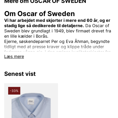
Mere om OSCAR OF SWEDEN
Om Oscar of Sweden
Vi har arbejdet med skjorter i mere end 60 år, og er
stadig lige så dedikerede til detaljerne.
Da Oscar of
Sweden blev grundlagt i 1949, blev firmaet drevet fra
en lille kælder i Borås.
Ejerne, søskendeparret Per og Eva Åhman, begyndte
tidligt med at presse kraver og klippe tråde under
faderens vågne øje. I dag sælges kvalitetsskjorter fra
Læs mere
Oscar of Sweden over hele verden, men de designes
stadig i Borås.
Vi er dedikerede til detaljerne. Hver søm, hvert
Senest vist
mønster, pasform og snit skal være helt perfekt. Vi
overlader ingen detalje til tilfældet. Det skal både ses
og mærkes, at du bærer en skjorte fra Oscar of
-33%
Sweden. Derfor lægger vi stor vægt på valget af
eksklusive tekstiler, knapper og tråd til
vævningsteknik og vask af stoffet. Med hensyn til
stoffer tilbyder vi alt fra hør til vasket denim,
chambray.