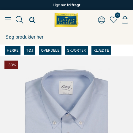
Lige nu:
fri fragt
0
HERRE
TØJ
OVERDELE
SKJORTER
KLÆDTE
-33%