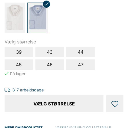
Vælg størrelse
39
43
44
45
46
47
3-7 arbejdsdage
VÆLG STØRRELSE
MERE OM PRODUKTET
VASKEANVISNING OG MATERIALE