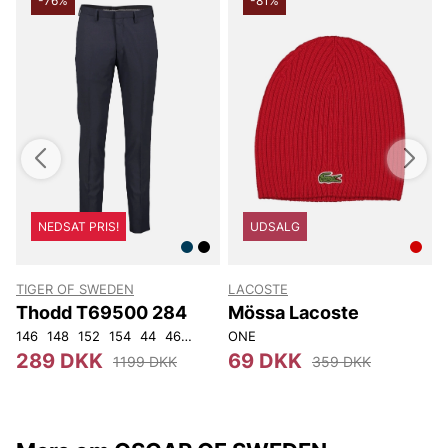
-76%
-81%
NEDSAT PRIS!
UDSALG
TIGER OF SWEDEN
LACOSTE
T
Thodd T69500 284
Mössa Lacoste
146
148
152
154
44
46
48
50
ONE
52
54
56
92
104
4
289 DKK
69 DKK
1199 DKK
359 DKK