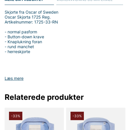
Skjorte fra Oscar of Sweden
Oscar Skjorta 1725 Reg.
Artikelnummer: 1725-33-RN
- normal pasform
- Button-down krave
- Knaplukning foran
- rund manchet
- herreskjorte
Tak fordi du handler i vores webshop. Besøg også vores butik i
Læs mere
Vingåker.
Læs mere på
www.vfo.se
Relaterede produkter
-33%
-33%