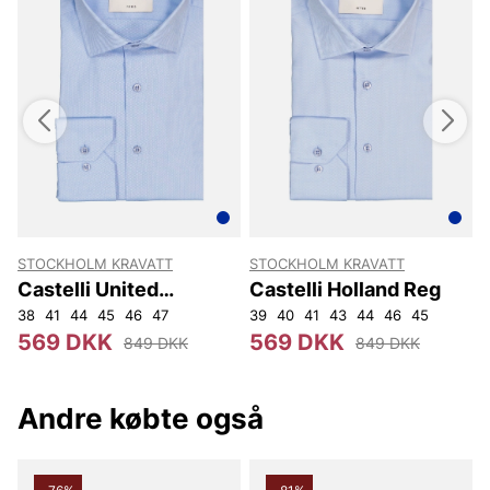
STOCKHOLM KRAVATT
STOCKHOLM KRAVATT
Castelli United
Castelli Holland Reg
Kingdom Reg
38
41
44
45
46
47
39
40
41
43
44
46
45
3
569 DKK
569 DKK
849 DKK
849 DKK
Andre købte også