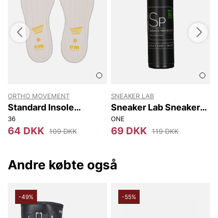
ORTHO MOVEMENT
SNEAKER LAB
Standard Insole
Sneaker Lab Sneaker
Summer
Protector 125Ml
36
ONE
-
64 DKK
69 DKK
109 DKK
119 DKK
Andre købte også
-49%
-55%