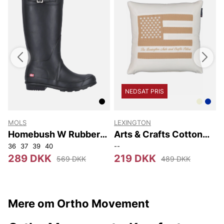
NEDSAT PRIS
MOLS
LEXINGTON
Homebush W Rubber
Arts & Crafts Cotton
Boot
Twill Pillow Cover
36
37
39
40
--
289 DKK
219 DKK
569 DKK
489 DKK
Mere om Ortho Movement