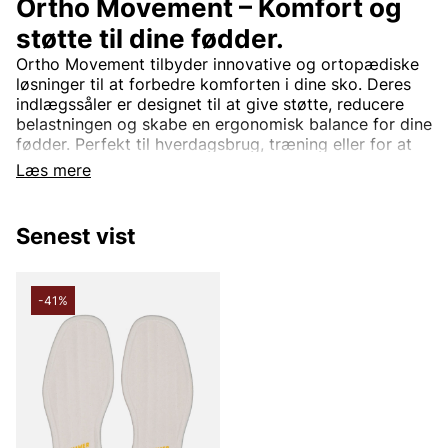
Ortho Movement – Komfort og
støtte til dine fødder.
Ortho Movement tilbyder innovative og ortopædiske
løsninger til at forbedre komforten i dine sko. Deres
indlægssåler er designet til at give støtte, reducere
belastningen og skabe en ergonomisk balance for dine
fødder. Perfekt til hverdagsbrug, træning eller for at
lindre fodrelaterede problemer, hjælper Ortho
Læs mere
Movement dig med at have det godt helt fra starten.
Senest vist
-41%