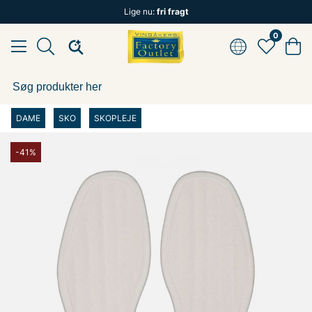
Lige nu:
fri fragt
0
DAME
SKO
SKOPLEJE
-41%