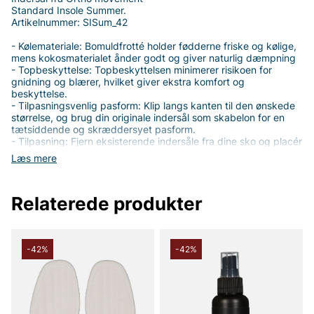
Standard Insole Summer.
Artikelnummer: SISum_42
- Kølemateriale: Bomuldfrotté holder fødderne friske og kølige,
mens kokosmaterialet ånder godt og giver naturlig dæmpning
- Topbeskyttelse: Topbeskyttelsen minimerer risikoen for
gnidning og blærer, hvilket giver ekstra komfort og
beskyttelse.
- Tilpasningsvenlig pasform: Klip langs kanten til den ønskede
størrelse, og brug din originale indersål som skabelon for en
tætsiddende og skræddersyet pasform.
- Tilpasning: Fjern eksisterende indersåle fra dine sko og placér
din nye Summer Insole Standard fra OM for at sikre den
Læs mere
korrekte størrelse. Hvis det er nødvendigt, klip til med saks. Øg
gradvist brugen af dine nye indersåle, da din krop kan opleve
nye belastningsmønstre.
Relaterede produkter
- Rengøring & Pleje: Rengør med lunkent vand og sæbe. Tør
ved stuetemperatur. Vask ikke i vaskemaskinen.
-42%
-42%
Tak fordi du handler i vores webshop. Besøg også vores butik i
Vingåker.
Læs mere på
www.vfo.se