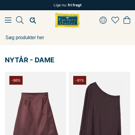
Lige nu:
fri fragt
NYTÅR - DAME
-86%
-81%