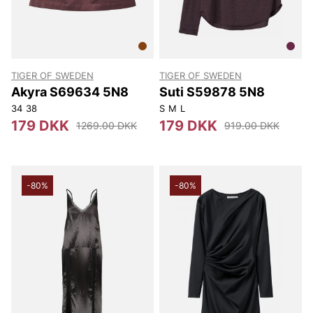
TIGER OF SWEDEN
TIGER OF SWEDEN
Akyra S69634 5N8
Suti S59878 5N8
34
38
S
M
L
179 DKK
179 DKK
1269.00 DKK
919.00 DKK
-80%
-80%