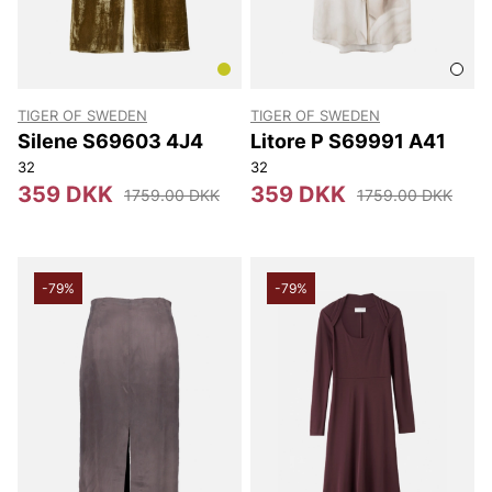
TIGER OF SWEDEN
TIGER OF SWEDEN
Silene S69603 4J4
Litore P S69991 A41
32
32
359 DKK
359 DKK
1759.00 DKK
1759.00 DKK
-79%
-79%