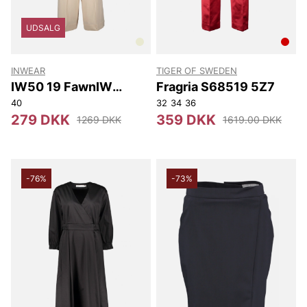
UDSALG
INWEAR
TIGER OF SWEDEN
IW50 19 FawnIW
Fragria S68519 5Z7
Jumpsuit
40
32
34
36
279 DKK
359 DKK
1269 DKK
1619.00 DKK
-76%
-73%