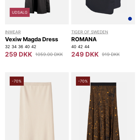
UDSALG
INWEAR
TIGER OF SWEDEN
Vexiw Magda Dress
ROMANA
32
34
36
40
42
40
42
44
259 DKK
249 DKK
1059.00 DKK
919 DKK
-70%
-70%