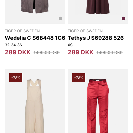
TIGER OF SWEDEN
TIGER OF SWEDEN
Wedelia C S68448 1C6
Tethys J S69288 526
32
34
36
XS
289 DKK
289 DKK
1409.00 DKK
1409.00 DKK
-78%
-78%