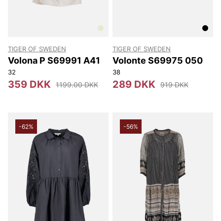
TIGER OF SWEDEN
TIGER OF SWEDEN
Volona P S69991 A41
Volonte S69975 050
32
38
359 DKK
289 DKK
1199.00 DKK
919 DKK
-62%
-56%