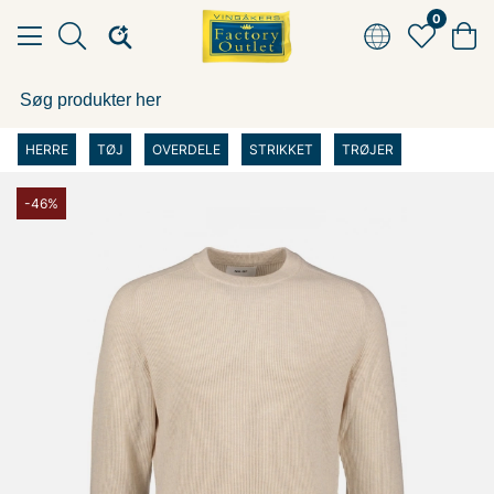
0
HERRE
TØJ
OVERDELE
STRIKKET
TRØJER
-46%