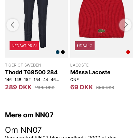
NEDSAT PRIS!
UDSALG
TIGER OF SWEDEN
LACOSTE
T
Thodd T69500 284
Mössa Lacoste
146
148
152
154
44
46
48
50
ONE
52
54
56
92
104
4
289 DKK
69 DKK
1199 DKK
359 DKK
Mere om NN07
Om NN07
Varumærket NN07 blev grundlagt i 2007 af den