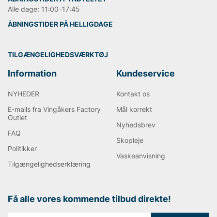
hverdagsbukser, som kun bliver mere behagelige med
Alle dage: 11:00–17:45
tiden.
ÅBNINGSTIDER PÅ HELLIGDAGE
Andre populære mærker:
TILGÆNGELIGHEDSVÆRKTØJ
Lee
Sveriges tiger
Information
Kundeservice
Björn Borg
Replay
NYHEDER
Kontakt os
Oscar Jacobson
E-mails fra Vingåkers Factory
Mål korrekt
Outlet
Nyhedsbrev
FAQ
Skopleje
Politikker
Vaskeanvisning
Tilgængelighedserklæring
Få alle vores kommende tilbud direkte!