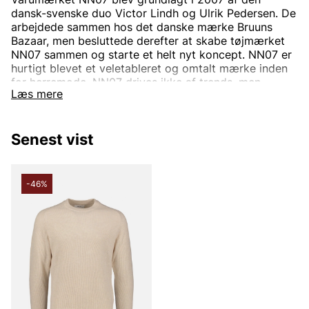
dansk-svenske duo Victor Lindh og Ulrik Pedersen. De
arbejdede sammen hos det danske mærke Bruuns
Bazaar, men besluttede derefter at skabe tøjmærket
NN07 sammen og starte et helt nyt koncept.
NN07 er
hurtigt blevet et veletableret og omtalt mærke inden
for herremode.
NN07 drives ikke af trends, men
Læs mere
designer unikke plagg med fokus på detaljer,
materialevalg og pasform.
Senest vist
Hvordan opstod navnet NN07?
NN07 er et mærke for alle, uanset baggrund. Navnet
-46%
NN07 står derfor for "Ingen nationalitet" og 07
henviser til året, det blev skabt (2007). Konceptet
kalder de nogle gange for "Vi er ingen nationalitet",
hvilket ses i deres grafiske profil. Målet har altid
været, at alle mennesker skal føle sig veltilpas i NN07s
tøj.
NN07s sortiment