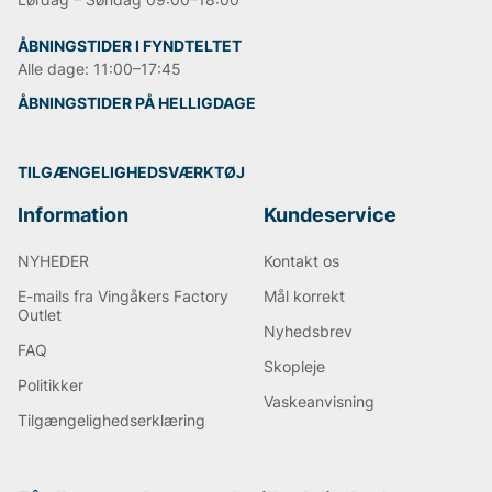
designe deres chinos ud fra et par almindelige jeans.
Herefter blev chinosene mere afslappede
ÅBNINGSTIDER I FYNDTELTET
hverdagsbukser, som kun bliver mere behagelige med
Alle dage: 11:00–17:45
tiden.
ÅBNINGSTIDER PÅ HELLIGDAGE
Andre populære mærker:
TILGÆNGELIGHEDSVÆRKTØJ
Lee
Sveriges tiger
Information
Kundeservice
Björn Borg
Replay
NYHEDER
Kontakt os
Oscar Jacobson
E-mails fra Vingåkers Factory
Mål korrekt
Outlet
Nyhedsbrev
FAQ
Skopleje
Politikker
Vaskeanvisning
Tilgængelighedserklæring