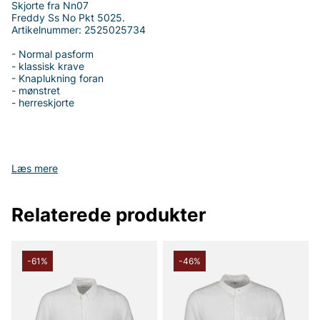
Skjorte fra Nn07
Freddy Ss No Pkt 5025.
Artikelnummer: 2525025734
- Normal pasform
- klassisk krave
- Knaplukning foran
- mønstret
- herreskjorte
Tak fordi du handler i vores webshop. Besøg også vores butik i
Læs mere
Vingåker.
Læs mere på
www.vfo.se
Relaterede produkter
-61%
-46%