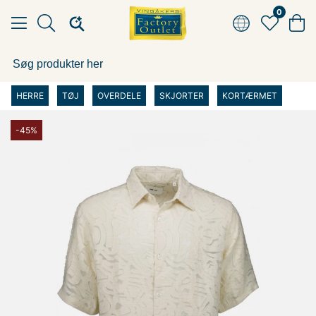
0
HERRE
TØJ
OVERDELE
SKJORTER
KORTÆRMET
-45%