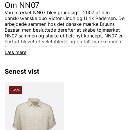
Om NN07
Varumærket NN07 blev grundlagt i 2007 af den
dansk-svenske duo Victor Lindh og Ulrik Pedersen. De
arbejdede sammen hos det danske mærke Bruuns
Bazaar, men besluttede derefter at skabe tøjmærket
NN07 sammen og starte et helt nyt koncept.
NN07 er
hurtigt blevet et veletableret og omtalt mærke inden
for herremode.
NN07 drives ikke af trends, men
Læs mere
designer unikke plagg med fokus på detaljer,
materialevalg og pasform.
Senest vist
Hvordan opstod navnet NN07?
NN07 er et mærke for alle, uanset baggrund. Navnet
-45%
NN07 står derfor for "Ingen nationalitet" og 07
henviser til året, det blev skabt (2007). Konceptet
kalder de nogle gange for "Vi er ingen nationalitet",
hvilket ses i deres grafiske profil. Målet har altid
været, at alle mennesker skal føle sig veltilpas i NN07s
tøj.