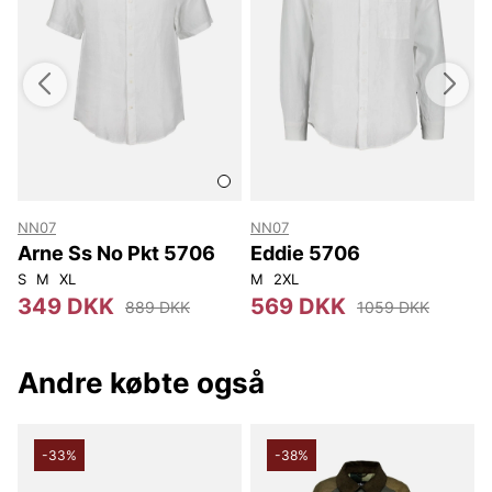
NN07
NN07
Arne Ss No Pkt 5706
Eddie 5706
S
M
XL
M
2XL
349 DKK
569 DKK
889 DKK
1059 DKK
Andre købte også
-33%
-38%