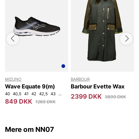
MIZUNO
BARBOUR
T
Wave Equate 9(m)
Barbour Evette Wax
40
40,5
41
42
42,5
43
44
44,5
45
4
2399 DKK
3899 DKK
849 DKK
1269 DKK
Mere om NN07