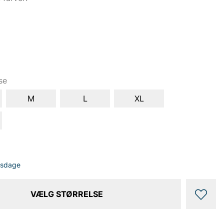
se
M
L
XL
dsdage
VÆLG STØRRELSE