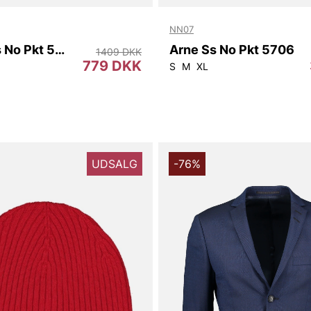
NN07
Freddy Ss No Pkt 5025
Arne Ss No Pkt 5706
1409 DKK
779 DKK
S
M
XL
UDSALG
-76%