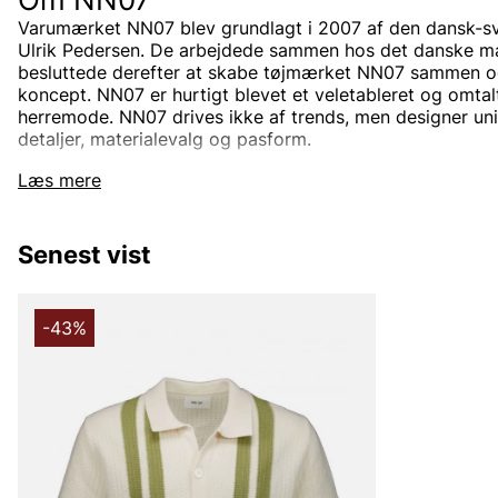
Varumærket NN07 blev grundlagt i 2007 af den dansk-sv
Ulrik Pedersen. De arbejdede sammen hos det danske m
besluttede derefter at skabe tøjmærket NN07 sammen og 
koncept.
NN07 er hurtigt blevet et veletableret og omta
herremode.
NN07 drives ikke af trends, men designer u
detaljer, materialevalg og pasform.
Læs mere
Hvordan opstod navnet NN07?
NN07 er et mærke for alle, uanset baggrund. Navnet NN0
Senest vist
nationalitet" og 07 henviser til året, det blev skabt (200
nogle gange for "Vi er ingen nationalitet", hvilket ses i de
har altid været, at alle mennesker skal føle sig veltilpas 
-43%
NN07s sortiment
Brandet kombinerer den skandinaviske enkelhed med japa
sykunst og materialer. I sortimentet kan man se en blan
sportslige klæder. Vælger du NN07, kan du være sikker på
kvalitet; uanset om det gælder et par nye NN07 shorts ti