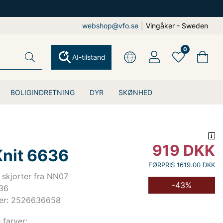
webshop@vfo.se
|
Vingåker - Sweden
0
AI-tilstand
BOLIGINDRETNING
DYR
SKØNHED
919
DKK
Knit 6636
FØRPRIS 1619.00 DKK
skjorter fra NN07
-43%
636
er: 2526636658
e farver: