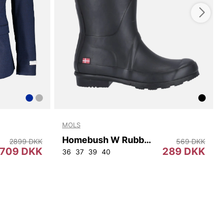
MOLS
Homebush W Rubber Boot
2899 DKK
569 DKK
709 DKK
289 DKK
2
96
100
104
108
36
37
39
40