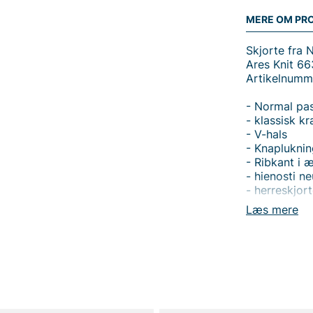
MERE OM PR
Skjorte fra 
Ares Knit 66
Artikelnum
- Normal pa
- klassisk kr
- V-hals
- Knapluknin
- Ribkant i 
- hienosti ne
- herreskjor
Læs mere
Tak fordi du
Vingåker.
Læ