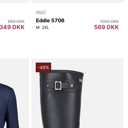
NN07
Eddie 5706
889 DKK
1059 DKK
349 DKK
569 DKK
M
2XL
-49%