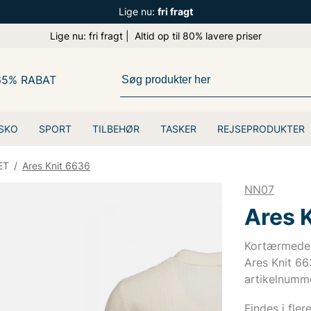
Lige nu:
fri fragt
Lige nu: fri fragt | Altid op til 80% lavere priser
65% RABAT
SKO
SPORT
TILBEHØR
TASKER
REJSEPRODUKTER
ET
/
Ares Knit 6636
NN07
Ares 
Kortærmede 
Ares Knit 6
artikelnumm
Findes i fler