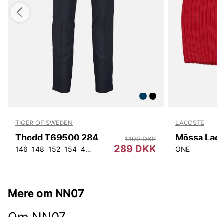
TIGER OF SWEDEN
LACOSTE
Thodd T69500 284
Mössa La
1199 DKK
289 DKK
146
148
152
154
44
46
48
50
52
54
56
92
ONE
104
Mere om NN07
Om NN07