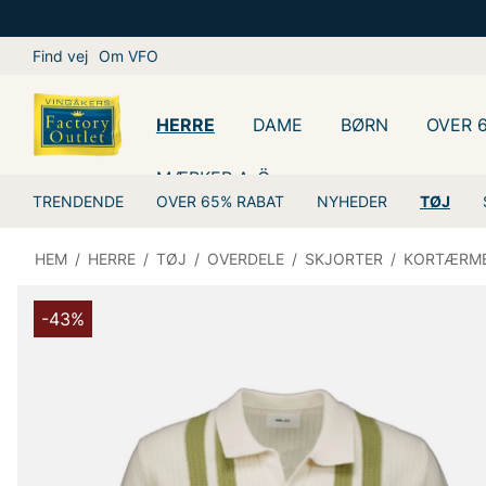
Find vej
Om VFO
HERRE
DAME
BØRN
OVER 
MÆRKER A-Ö
TRENDENDE
OVER 65% RABAT
NYHEDER
TØJ
HEM
/
HERRE
/
TØJ
/
OVERDELE
/
SKJORTER
/
KORTÆRM
-43%