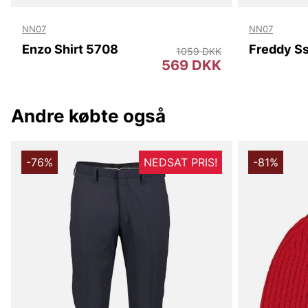
NN07
NN07
Enzo Shirt 5708
1059 DKK
569 DKK
Andre købte også
-76%
NEDSAT PRIS!
-81%