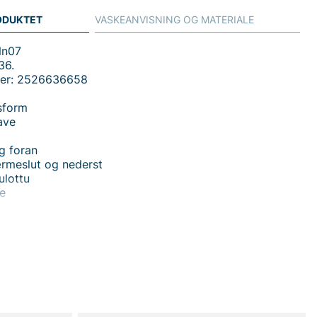
ODUKTET
VASKEANVISNING OG MATERIALE
Nn07
36.
mer: 2526636658
sform
ave
g foran
ærmeslut og nederst
ulottu
te
 handler i vores webshop. Besøg også vores butik i
s mere på
www.vfo.se