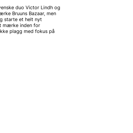
enske duo Victor Lindh og
ærke Bruuns Bazaar, men
starte et helt nyt
lt mærke inden for
nikke plagg med fokus på
7 står derfor for "Ingen
7). Konceptet kalder de
res grafiske profil. Målet
i NN07s tøj.
nsk perfektion i form af
ding af modeorienterede og
, at tøjet vil være af god
l ferien, en varm og