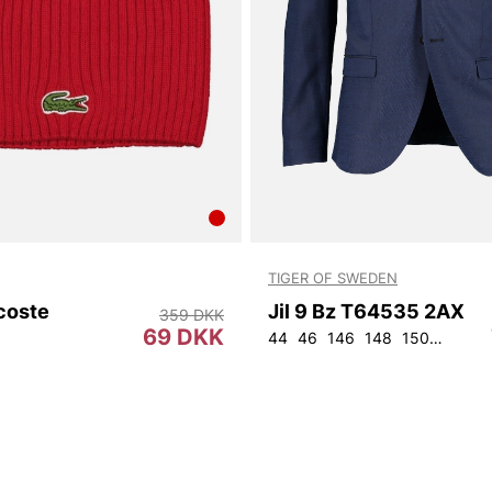
TIGER OF SWEDEN
coste
Jil 9 Bz T64535 2AX
359 DKK
69 DKK
44
46
146
148
150
152
9