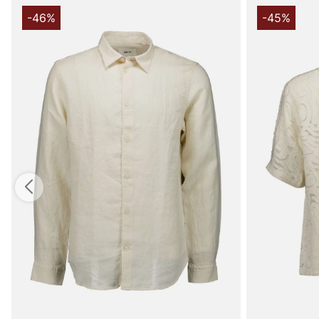
-46%
-45%