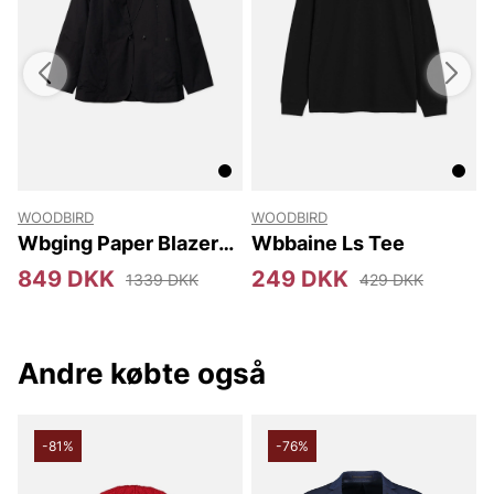
der ønsker en smart, praktisk og langsigtet investering i din
garderobe. Sats på Joy Division Trucker Top og oplev en
kombination af klassisk trucker-charme og omtænksom
miljøvenlig kvalitet, der holder sæson efter sæson.
Tak for at du handler i vores webshop. Besøg os også i vores
butik i Vingåker.
Læs mere på
www.vfo.se
WOODBIRD
WOODBIRD
Wbging Paper Blazer
Wbbaine Ls Tee
Jacket
849 DKK
249 DKK
1339 DKK
429 DKK
Andre købte også
-81%
-76%