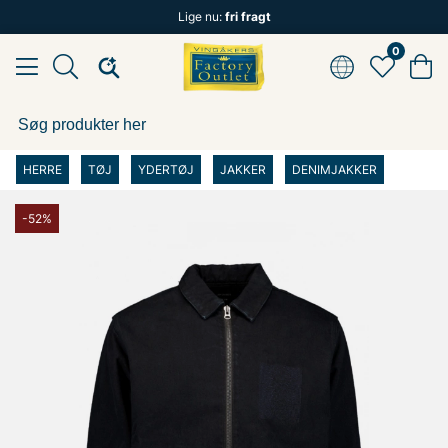
Lige nu:
fri fragt
0
HERRE
TØJ
YDERTØJ
JAKKER
DENIMJAKKER
-52%