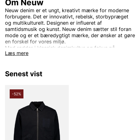
Om Neuw
Neuw denim er et ungt, kreativt mærke for moderne
forbrugere. Det er innovativt, rebelsk, storbypræget
og multikulturelt. Designen er influeret af
samtidsmusik og kunst. Neuw denim sætter stil foran
mode og er et bæredygtigt mærke, der ønsker at gøre
en forskel for vores miljø.
Med rødder i klassisk denimkultur og fokus på
Læs mere
moderne design tilbyder Neuw jeans og denimtøj, der
føles lige så godt, som de ser ud. Hver
beklædningsgenstand er skabt med omhu og en
Senest vist
passion for detaljer, hvilket gør Neuw til et oplagt valg
for denimelskere.
Andre populære mærker:
-52%
Lee
NN07
Björn Borg
Replay
Oscar Jacobson