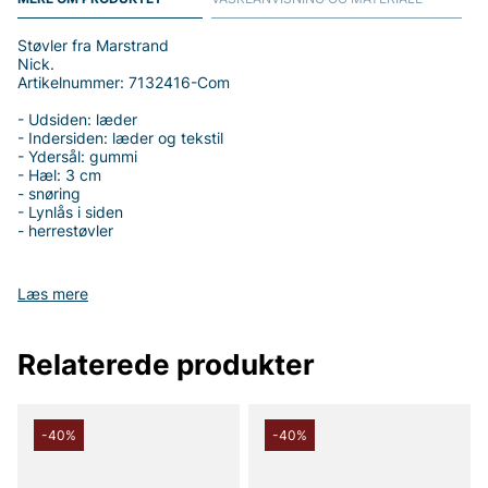
Støvler fra Marstrand
Nick.
Artikelnummer: 7132416-Com
- Udsiden: læder
- Indersiden: læder og tekstil
- Ydersål: gummi
- Hæl: 3 cm
- snøring
- Lynlås i siden
- herrestøvler
Læs mere
Tak fordi du handler i vores webshop. Besøg også vores butik i
Vingåker.
Læs mere på
www.vfo.se
Relaterede produkter
-40%
-40%