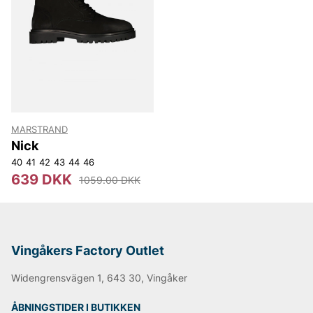
MARSTRAND
Nick
40
41
42
43
44
46
639 DKK
1059.00 DKK
Vingåkers Factory Outlet
Widengrensvägen 1, 643 30, Vingåker
ÅBNINGSTIDER I BUTIKKEN