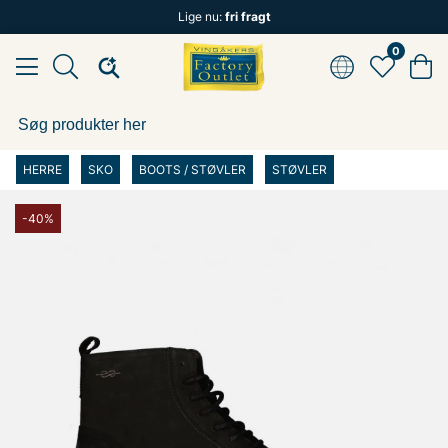
Lige nu:
fri fragt
0
HERRE
SKO
BOOTS / STØVLER
STØVLER
-40%