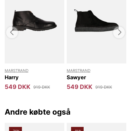
MARSTRAND
MARSTRAND
Harry
Sawyer
4
549 DKK
549 DKK
919 DKK
919 DKK
Andre købte også