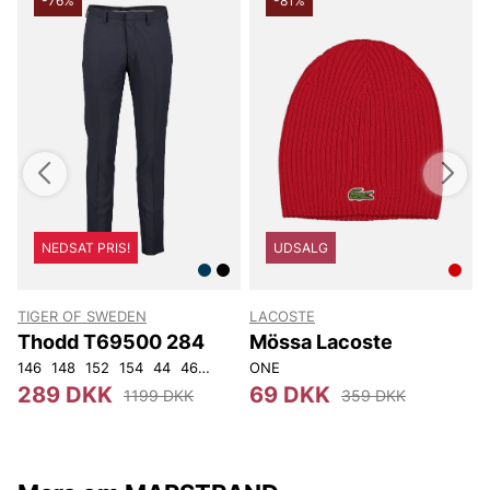
-76%
-81%
NEDSAT PRIS!
UDSALG
TIGER OF SWEDEN
LACOSTE
T
Thodd T69500 284
Mössa Lacoste
146
148
152
154
44
46
48
50
ONE
52
54
56
92
104
4
289 DKK
69 DKK
1199 DKK
359 DKK