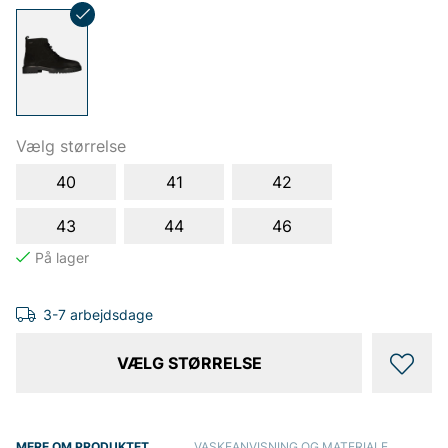
Vælg størrelse
40
41
42
43
44
46
3-7 arbejdsdage
VÆLG STØRRELSE
MERE OM PRODUKTET
VASKEANVISNING OG MATERIALE