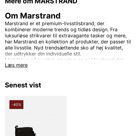
Mere om MARSTRAND
Om Marstrand
Marstrand er et premium-livsstilsbrand, der
kombinerer moderne trends og tidløs design. Fra
luksuriøse strikvarer til extravagante tasker og mere,
har Marstrand en kollektion af produkter, der passer til
alle livsstile. Nyd trendsættende sko af høj kvalitet,
der udtrykker din individuelle stil.
Med fokus på kvalitet og ydeevne er Marstrand det
Læs mere
oplagte valg for den, der søger stilfulde klæder, som
også fungerer i barske miljøer.
Senest vist
Andre populære mærker:
-40%
Lee
NN07
Björn Borg
Replay
Oscar Jacobson