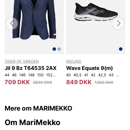
TIGER OF SWEDEN
MIZUNO
Jil 9 Bz T64535 2AX
Wave Equate 9(m)
44
46
146
148
150
152
92
96
40
100
40,5
104
41
108
42
42,5
43
44
44,
709 DKK
849 DKK
2899 DKK
1269 DKK
Mere om MARIMEKKO
Om MariMekko