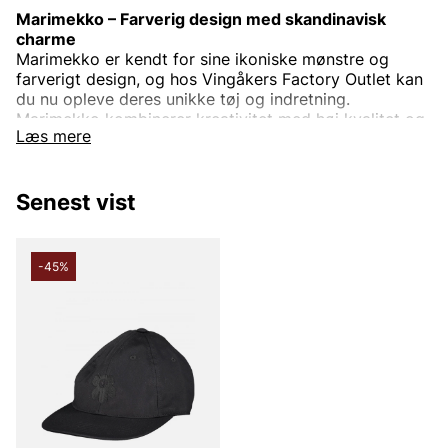
Marimekko – Farverig design med skandinavisk
charme
Marimekko er kendt for sine ikoniske mønstre og
farverigt design, og hos Vingåkers Factory Outlet kan
du nu opleve deres unikke tøj og indretning.
Marimekko kombinerer kreativitet med høj kvalitet og
Læs mere
tilbyder tøj og produkter, der løfter både din
garderobe og dit hjem.
Fra farverige kjoler og trøjer til stilfulde
Senest vist
indretningsdetaljer – Marimekkos design giver et
legesyg og samtidig sofistikeret udtryk. Perfekt for
den, der vil have noget ud over det sædvanlige!
-45%