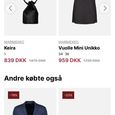
MARIMEKKO
MARIMEKKO
Keira
Vuolle Mini Unikko
1
34
36
839 DKK
959 DKK
1479 DKK
1729 DKK
Andre købte også
-76%
-33%