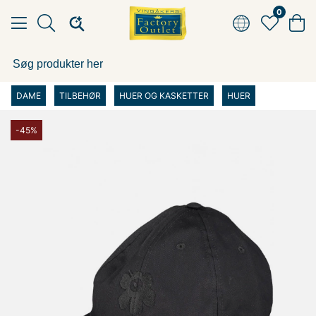
0
DAME
TILBEHØR
HUER OG KASKETTER
HUER
-45%