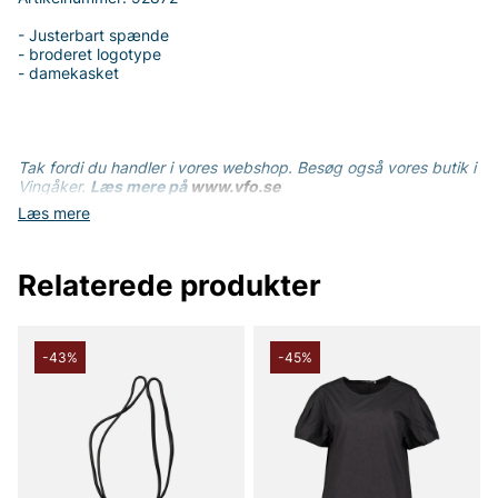
- Justerbart spænde
- broderet logotype
- damekasket
Tak fordi du handler i vores webshop. Besøg også vores butik i
Vingåker.
Læs mere på
www.vfo.se
Læs mere
Relaterede produkter
-43%
-45%