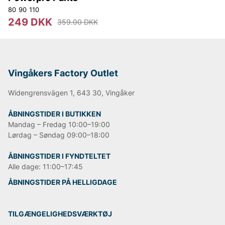
Björn Borg
80
90
110
Replay
249 DKK
359.00 DKK
Oscar Jacobson
Vingåkers Factory Outlet
Widengrensvägen 1, 643 30, Vingåker
ÅBNINGSTIDER I BUTIKKEN
Mandag – Fredag 10:00–19:00
Lørdag – Søndag 09:00–18:00
ÅBNINGSTIDER I FYNDTELTET
Alle dage: 11:00–17:45
ÅBNINGSTIDER PÅ HELLIGDAGE
TILGÆNGELIGHEDSVÆRKTØJ