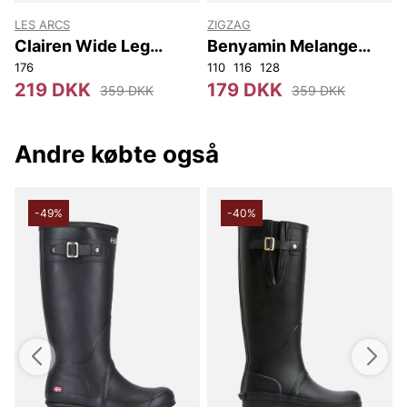
LES ARCS
ZIGZAG
Clairen Wide Leg
Benyamin Melange
Sweat Pants -
Sweat Pants
176
110
116
128
1
Youth/Girl
219 DKK
179 DKK
359 DKK
359 DKK
Andre købte også
-49%
-40%