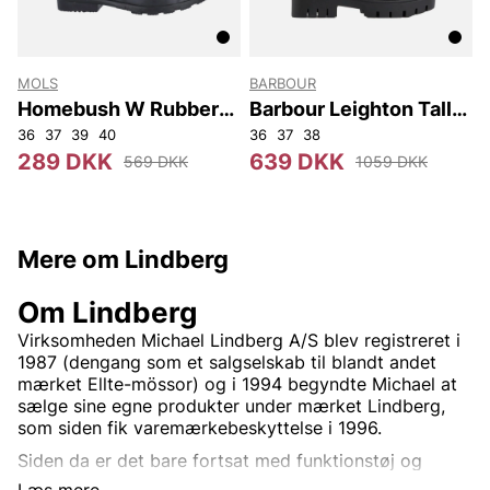
MOLS
BARBOUR
Homebush W Rubber
Barbour Leighton Tall
Boot
Welly
36
37
39
40
36
37
38
289 DKK
639 DKK
569 DKK
1059 DKK
Mere om Lindberg
Om Lindberg
Virksomheden Michael Lindberg A/S blev registreret i
1987 (dengang som et salgselskab til blandt andet
mærket Ellte-mössor) og i 1994 begyndte Michael at
sælge sine egne produkter under mærket Lindberg,
som siden fik varemærkebeskyttelse i 1996.
Siden da er det bare fortsat med funktionstøj og
tilbehør, med omtanke for alle, der nyder at være i