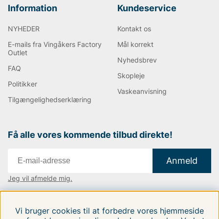
Information
Kundeservice
NYHEDER
Kontakt os
E-mails fra Vingåkers Factory
Mål korrekt
Outlet
Nyhedsbrev
FAQ
Skopleje
Politikker
Vaskeanvisning
Tilgængelighedserklæring
Få alle vores kommende tilbud direkte!
Anmeld
Jeg vil afmelde mig.
Vi findes i:
Danmark
|
Finland
|
Sverige
Vi bruger cookies til at forbedre vores hjemmeside
Følg os på vores sociale medier.