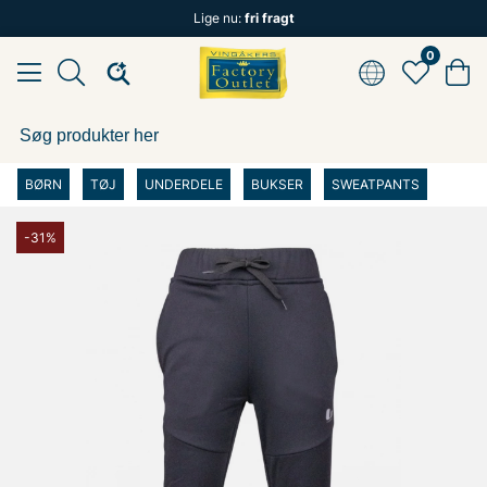
Lige nu:
fri fragt
0
BØRN
TØJ
UNDERDELE
BUKSER
SWEATPANTS
-31%