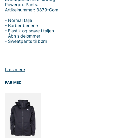
Powerpro Pants.
Artikelnummer: 3379-Com
- Normal talje
- Barber benene
- Elastik og snøre i taljen
- Åbn sidelommer
- Sweatpants til børn
Tak fordi du handler i vores webshop. Besøg også vores butik i
Læs mere
Vingåker.
Læs mere på
www.vfo.se
PAR MED