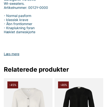
Wt-sweaters.
Artikelnummer: 0012Y-0000
- Normal pasform
- klassisk krave
- Åbn frontlommer
- Knaplukning foran
Hæklet dameskjorte
Tak fordi du handler i vores webshop. Besøg også vores butik i
Læs mere
Vingåker.
Læs mere på
www.vfo.se
Relaterede produkter
-45%
-46%