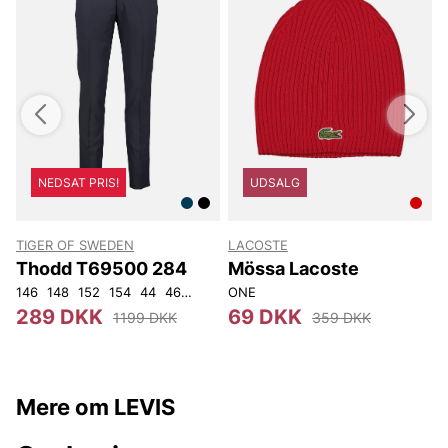
NEDSAT PRIS!
UDSALG
TIGER OF SWEDEN
LACOSTE
T
Thodd T69500 284
Mössa Lacoste
146
148
152
154
44
46
48
50
ONE
52
54
56
92
104
4
289 DKK
69 DKK
1199 DKK
359 DKK
Mere om LEVIS