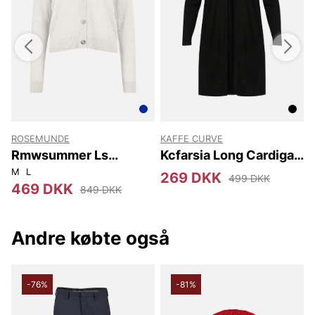
ROSEMUNDE
KAFFE CURVE
Rmwsummer Ls
Kcfarsia Long Cardigan
Pointelle Cardigan
No
M
L
X
269 DKK
499 DKK
469 DKK
849 DKK
Andre købte også
-76%
-81%