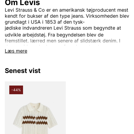
Om Levis
Levi Strauss & Co
er en
amerikansk
tøjproducent mest
kendt for bukser af den type
jeans. Virksomheden blev
grundlagt i USA i 1853 af den
tysk-
jødiske
indvandreren
Levi Strauss
som begyndte at
udvikle arbejdstøj.
Fra begyndelsen blev de
fremstillet.
lærred
men senere af slidstærk
denim. I
dag er virksomheden en af verdens største
Læs mere
tøjvirksomheder.
Virksomhedens mest kendte og veletablerede mærke
er
Levi’s
Det bruges til tøj verden rundt. Oprindeligt var
Senest vist
Levi's kun et produktnavn på de
nitforstærkede
blå
jeansene, men i dag indgår også.
jakker
trøjer
Sko
og
diverse andre beklædningsgenstande og tilbehør. Den
-44%
mest kendte jeansmodel er
501
og er blevet en stor
klassiker verden over.
Informationen er hentet fra Wikipedia.
Andre populære mærker: