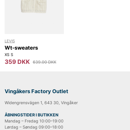
Lee
NN07
Björn Borg
Replay
Oscar Jacobson
LEVIS
Wt-sweaters
XS
S
359 DKK
639.00 DKK
Vingåkers Factory Outlet
Widengrensvägen 1, 643 30, Vingåker
ÅBNINGSTIDER I BUTIKKEN
Mandag – Fredag 10:00–19:00
Lørdag – Søndag 09:00–18:00