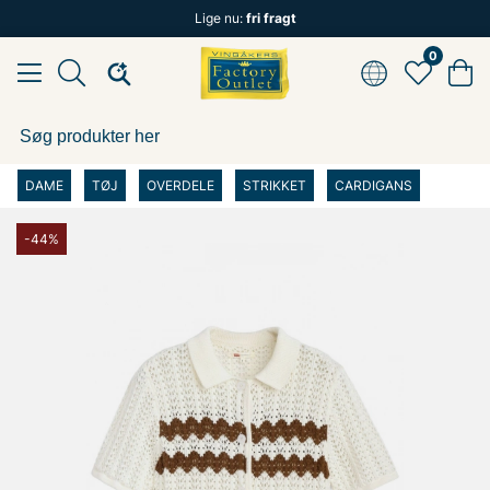
Lige nu:
fri fragt
0
DAME
TØJ
OVERDELE
STRIKKET
CARDIGANS
-44%