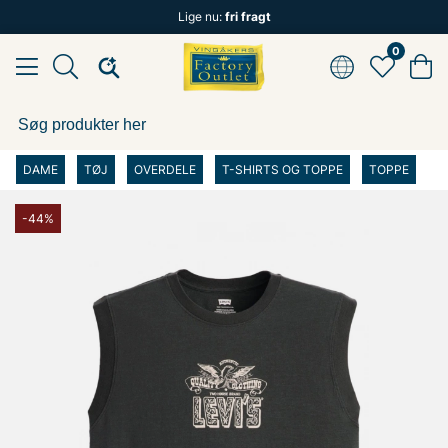
Lige nu:
fri fragt
0
DAME
TØJ
OVERDELE
T-SHIRTS OG TOPPE
TOPPE
-44%