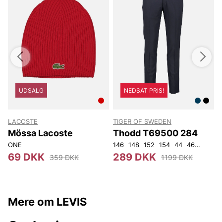
UDSALG
NEDSAT PRIS!
LACOSTE
TIGER OF SWEDEN
T
Mössa Lacoste
Thodd T69500 284
ONE
146
148
152
154
44
46
48
50
4
69 DKK
289 DKK
359 DKK
1199 DKK
Mere om LEVIS