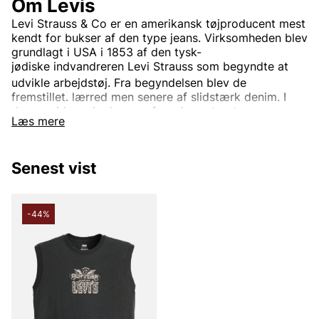
Om Levis
Levi Strauss & Co
er en
amerikansk
tøjproducent mest
kendt for bukser af den type
jeans. Virksomheden blev
grundlagt i USA i 1853 af den
tysk-
jødiske
indvandreren
Levi Strauss
som begyndte at
udvikle arbejdstøj.
Fra begyndelsen blev de
fremstillet.
lærred
men senere af slidstærk
denim. I
dag er virksomheden en af verdens største
Læs mere
tøjvirksomheder.
Virksomhedens mest kendte og veletablerede mærke
er
Levi’s
Det bruges til tøj verden rundt. Oprindeligt var
Senest vist
Levi's kun et produktnavn på de
nitforstærkede
blå
jeansene, men i dag indgår også.
jakker
trøjer
Sko
og
diverse andre beklædningsgenstande og tilbehør. Den
-44%
mest kendte jeansmodel er
501
og er blevet en stor
klassiker verden over.
Informationen er hentet fra Wikipedia.
Andre populære mærker: