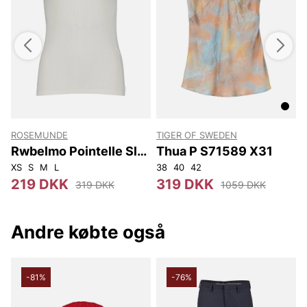
ROSEMUNDE
TIGER OF SWEDEN
Rwbelmo Pointelle Sl
Thua P S71589 X31
Boxer Top
XS
S
M
L
38
40
42
X
219 DKK
319 DKK
319 DKK
1059 DKK
Andre købte også
-81%
-76%