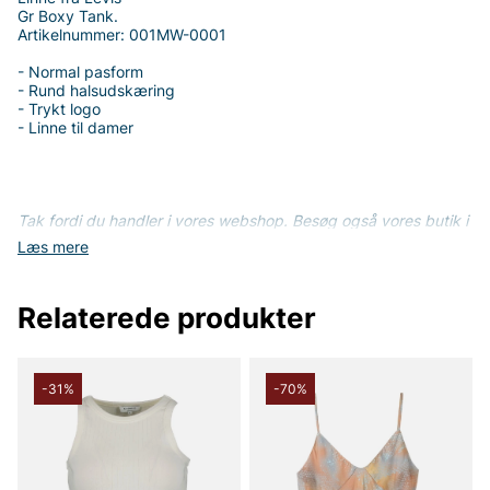
Gr Boxy Tank.
Artikelnummer: 001MW-0001
- Normal pasform
- Rund halsudskæring
- Trykt logo
- Linne til damer
Tak fordi du handler i vores webshop. Besøg også vores butik i
Vingåker.
Læs mere på
www.vfo.se
Læs mere
Relaterede produkter
-31%
-70%