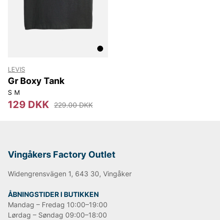
Lee
NN07
Björn Borg
Replay
Oscar Jacobson
LEVIS
Gr Boxy Tank
S
M
129 DKK
229.00 DKK
Vingåkers Factory Outlet
Widengrensvägen 1, 643 30, Vingåker
ÅBNINGSTIDER I BUTIKKEN
Mandag – Fredag 10:00–19:00
Lørdag – Søndag 09:00–18:00