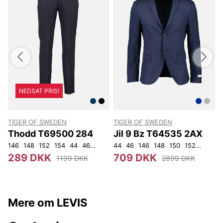
NEDSAT PRIS!
TIGER OF SWEDEN
TIGER OF SWEDEN
Thodd T69500 284
Jil 9 Bz T64535 2AX
146
148
152
154
44
46
48
50
44
52
46
54
146
56
148
92
104
150
152
92
96
289 DKK
709 DKK
1199 DKK
2899 DKK
Mere om LEVIS