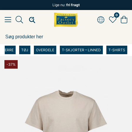
Lige nu:
fri fragt
0
HERRE
TØJ
OVERDELE
T-SKJORTER – LINNED
T-SHIRTS
-37%