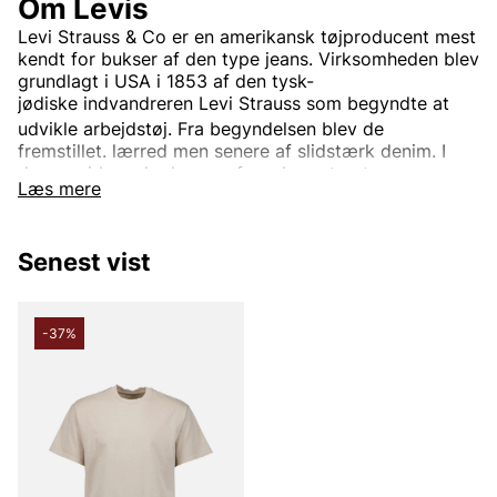
Om Levis
Levi Strauss & Co
er en
amerikansk
tøjproducent mest
kendt for bukser af den type
jeans. Virksomheden blev
grundlagt i USA i 1853 af den
tysk-
jødiske
indvandreren
Levi Strauss
som begyndte at
udvikle arbejdstøj.
Fra begyndelsen blev de
fremstillet.
lærred
men senere af slidstærk
denim. I
dag er virksomheden en af verdens største
Læs mere
tøjvirksomheder.
Virksomhedens mest kendte og veletablerede mærke
er
Levi’s
Det bruges til tøj verden rundt. Oprindeligt var
Senest vist
Levi's kun et produktnavn på de
nitforstærkede
blå
jeansene, men i dag indgår også.
jakker
trøjer
Sko
og
diverse andre beklædningsgenstande og tilbehør. Den
-37%
mest kendte jeansmodel er
501
og er blevet en stor
klassiker verden over.
Informationen er hentet fra Wikipedia.
Andre populære mærker: