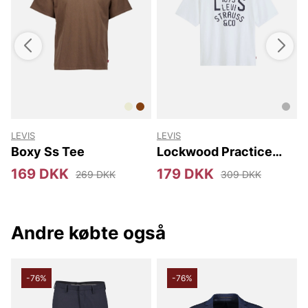
Tak fordi du handler i vores webshop. Besøg os også i vores
butik i Vingåker.
Læs mere på
www.vfo.se
LEVIS
LEVIS
Boxy Ss Tee
Lockwood Practice
Tee
169 DKK
179 DKK
269 DKK
309 DKK
Andre købte også
-76%
-76%