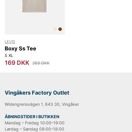
Lee
NN07
Björn Borg
Replay
Oscar Jacobson
LEVIS
Boxy Ss Tee
S
XL
169 DKK
269 DKK
Vingåkers Factory Outlet
Widengrensvägen 1, 643 30, Vingåker
ÅBNINGSTIDER I BUTIKKEN
Mandag – Fredag 10:00–19:00
Lørdag – Søndag 09:00–18:00