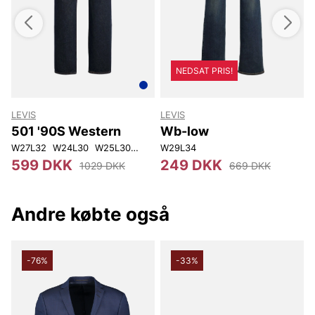
NEDSAT PRIS!
LEVIS
LEVIS
L
501 '90S Western
Wb-low
W27L32
W24L30
W25L30
W25L32
W29L34
W26L30
W27L30
W28L32
2
599 DKK
249 DKK
1029 DKK
669 DKK
Andre købte også
-76%
-33%