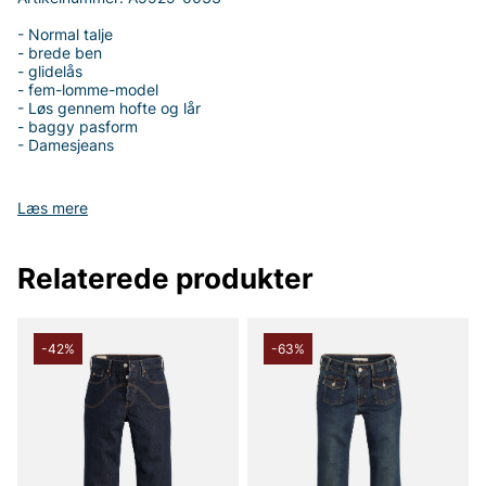
- Normal talje
- brede ben
- glidelås
- fem-lomme-model
- Løs gennem hofte og lår
- baggy pasform
- Damesjeans
Læs mere
Tak fordi du handler i vores webshop. Besøg også vores butik i
Vingåker.
Læs mere på
www.vfo.se
Relaterede produkter
-42%
-63%