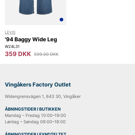
NN07
Björn Borg
Replay
Oscar Jacobson
LEVIS
'94 Baggy Wide Leg
W24L31
359 DKK
599.00 DKK
Vingåkers Factory Outlet
Widengrensvägen 1, 643 30, Vingåker
ÅBNINGSTIDER I BUTIKKEN
Mandag – Fredag 10:00–19:00
Lørdag – Søndag 09:00–18:00
ÅBNINGSTIDER I FYNDTELTET