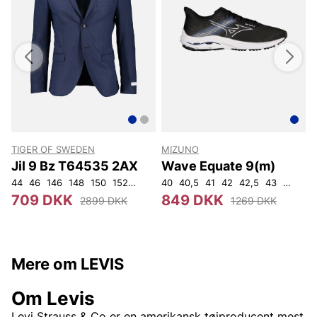
TIGER OF SWEDEN
MIZUNO
Jil 9 Bz T64535 2AX
Wave Equate 9(m)
44
46
146
148
150
152
92
96
40
100
40,5
104
41
108
42
42,5
43
44
44,
709 DKK
849 DKK
2899 DKK
1269 DKK
Mere om LEVIS
Om Levis
Levi Strauss & Co
er en
amerikansk
tøjproducent mest