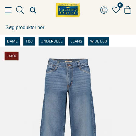
0
DAME
TØJ
UNDERDELE
JEANS
WIDE LEG
-40%