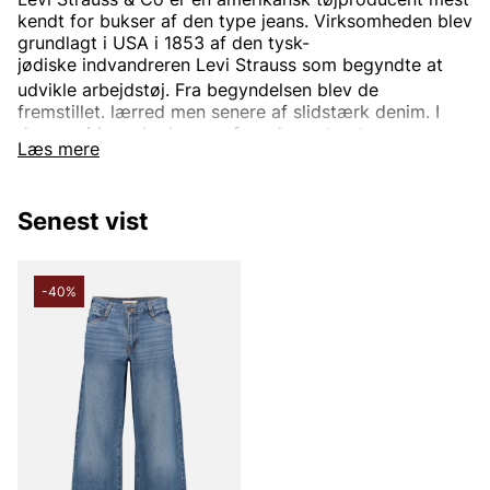
kendt for bukser af den type
jeans. Virksomheden blev
grundlagt i USA i 1853 af den
tysk-
jødiske
indvandreren
Levi Strauss
som begyndte at
udvikle arbejdstøj.
Fra begyndelsen blev de
fremstillet.
lærred
men senere af slidstærk
denim. I
dag er virksomheden en af verdens største
Læs mere
tøjvirksomheder.
Virksomhedens mest kendte og veletablerede mærke
er
Levi’s
Det bruges til tøj verden rundt. Oprindeligt var
Senest vist
Levi's kun et produktnavn på de
nitforstærkede
blå
jeansene, men i dag indgår også.
jakker
trøjer
Sko
og
diverse andre beklædningsgenstande og tilbehør. Den
-40%
mest kendte jeansmodel er
501
og er blevet en stor
klassiker verden over.
Informationen er hentet fra Wikipedia.
Andre populære mærker:
Lee