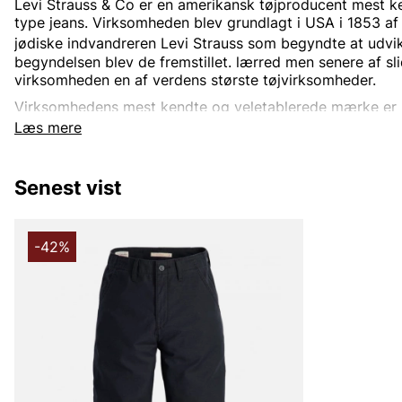
Levi Strauss & Co
er en
amerikansk
tøjproducent mest ke
type
jeans. Virksomheden blev grundlagt i USA i 1853 af
jødiske
indvandreren
Levi Strauss
som begyndte at udvikl
begyndelsen blev de fremstillet.
lærred
men senere af sl
virksomheden en af verdens største tøjvirksomheder.
Virksomhedens mest kendte og veletablerede mærke er
verden rundt. Oprindeligt var Levi's kun et produktnavn 
Læs mere
jeansene, men i dag indgår også.
jakker
trøjer
Sko
og di
beklædningsgenstande og tilbehør. Den mest kendte jea
blevet en stor klassiker verden over.
Senest vist
Informationen er hentet fra Wikipedia.
-42%
Andre populære mærker:
Lee
NN07
Björn Borg
Replay
Oscar Jacobson