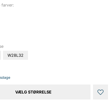
e farver:
se
W28L32
dsdage
VÆLG STØRRELSE