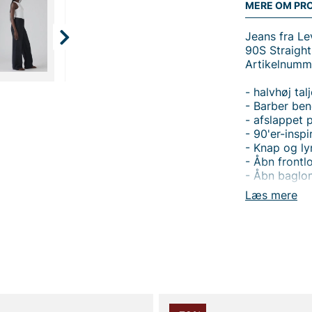
MERE OM PR
Jeans fra Le
90S Straight
Artikelnumm
- halvhøj tal
- Barber be
- afslappet 
- 90'er-insp
- Knap og ly
- Åbn front
- Åbn bagl
- Damesjean
Læs mere
Tak fordi du
Vingåker.
Læ