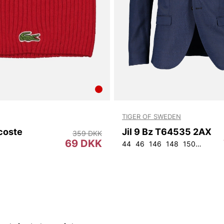
TIGER OF SWEDEN
coste
Jil 9 Bz T64535 2AX
359 DKK
69 DKK
44
46
146
148
150
152
9