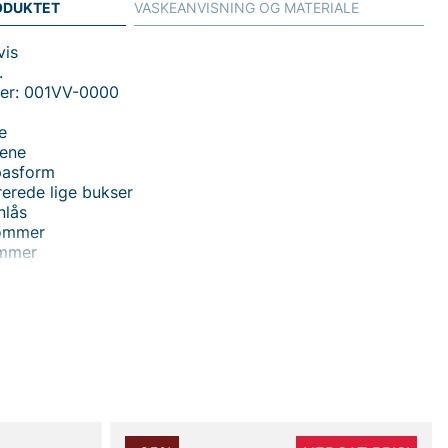
ODUKTET
VASKEANVISNING OG MATERIALE
vis
.
er: 001VV-0000
je
nene
pasform
irerede lige bukser
nlås
lommer
ommer
s
 handler i vores webshop. Besøg også vores butik i
s mere på
www.vfo.se