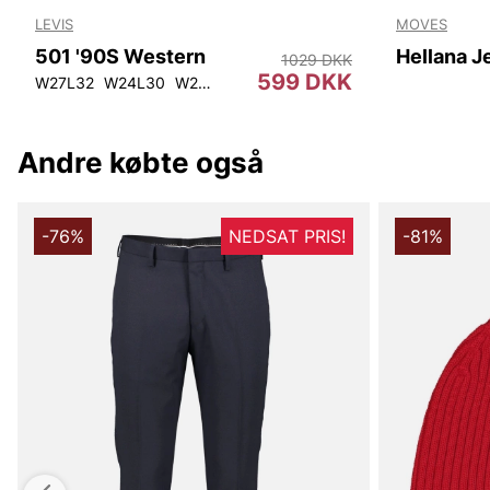
LEVIS
MOVES
501 '90S Western
Hellana J
1029 DKK
599 DKK
34
W29L33
W26L34
W27L32
W30L33
W25L30
W24L30
W26L30
W25L30
W27L30
W25L32
W28L30
W26L30
W30L30
W27L30
W26
W28
Andre købte også
-76%
NEDSAT PRIS!
-81%