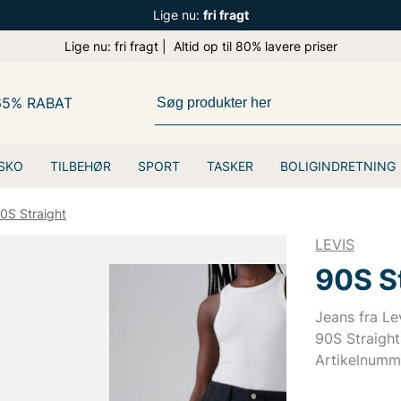
Lige nu:
fri fragt
Lige nu: fri fragt | Altid op til 80% lavere priser
65% RABAT
SKO
TILBEHØR
SPORT
TASKER
BOLIGINDRETNING
0S Straight
LEVIS
90S S
Jeans fra Le
90S Straight
Artikelnumm