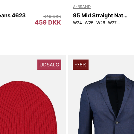
A-BRAND
eans 4623
95 Mid Straight Natural
849 DKK
459 DKK
L32
L32
W27L32
W28L32
W29L32
W30L32
W24
W25
W31L32
W26
W28L34
W27
W28
W30
UDSALG
-76%