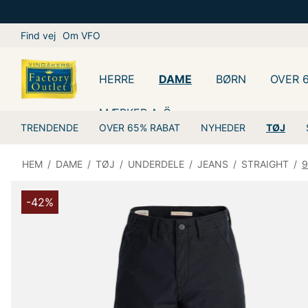
Find vej
Om VFO
HERRE
DAME
BØRN
OVER 
MÆRKER A-Ö
TRENDENDE
OVER 65% RABAT
NYHEDER
TØJ
HEM
/
DAME
/
TØJ
/
UNDERDELE
/
JEANS
/
STRAIGHT
/
9
-42%