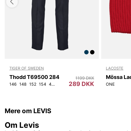
TIGER OF SWEDEN
LACOSTE
Thodd T69500 284
Mössa La
1199 DKK
289 DKK
146
148
152
154
44
46
48
50
52
54
56
92
ONE
104
Mere om LEVIS
Om Levis