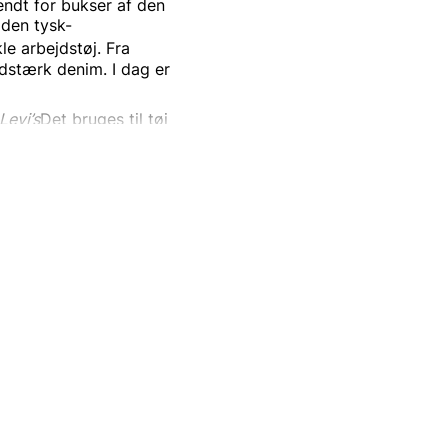
ndt for bukser af den
 den
tysk-
e arbejdstøj.
Fra
idstærk
denim. I dag er
Levi’s
Det bruges til tøj
på de
nitforstærkede
blå
verse andre
nsmodel er
501
og er