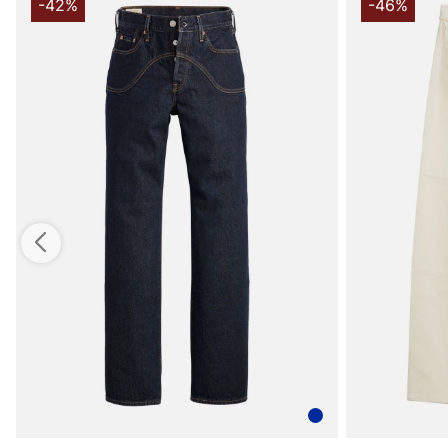
-42%
-46%