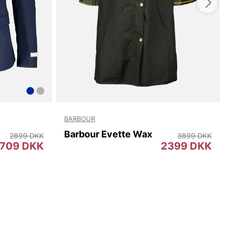
BARBOUR
Barbour Evette Wax
2899 DKK
3899 DKK
709 DKK
2399 DKK
2
96
100
104
108