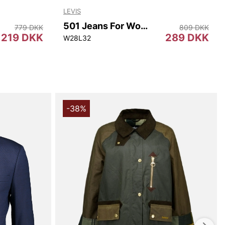
LEVIS
501 Jeans For Women
779 DKK
809 DKK
219 DKK
289 DKK
L34
W28L32
-38%