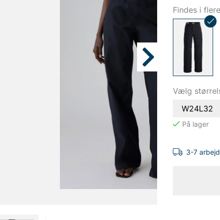
Findes i fler
Vælg størrel
W24L32
3-7 arbej