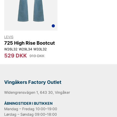
Lee
NN07
Björn Borg
Replay
Oscar Jacobson
LEVIS
725 High Rise Bootcut
W26L32
W29L34
W33L32
529 DKK
919 DKK
Vingåkers Factory Outlet
Widengrensvägen 1, 643 30, Vingåker
ÅBNINGSTIDER I BUTIKKEN
Mandag – Fredag 10:00–19:00
Lørdag – Søndag 09:00–18:00