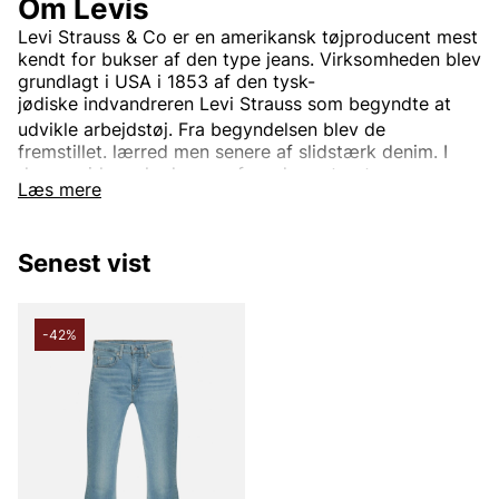
Om Levis
Levi Strauss & Co
er en
amerikansk
tøjproducent mest
kendt for bukser af den type
jeans. Virksomheden blev
grundlagt i USA i 1853 af den
tysk-
jødiske
indvandreren
Levi Strauss
som begyndte at
udvikle arbejdstøj.
Fra begyndelsen blev de
fremstillet.
lærred
men senere af slidstærk
denim. I
dag er virksomheden en af verdens største
Læs mere
tøjvirksomheder.
Virksomhedens mest kendte og veletablerede mærke
er
Levi’s
Det bruges til tøj verden rundt. Oprindeligt var
Senest vist
Levi's kun et produktnavn på de
nitforstærkede
blå
jeansene, men i dag indgår også.
jakker
trøjer
Sko
og
diverse andre beklædningsgenstande og tilbehør. Den
-42%
mest kendte jeansmodel er
501
og er blevet en stor
klassiker verden over.
Informationen er hentet fra Wikipedia.
Andre populære mærker: