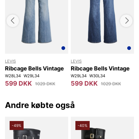
LEVIS
LEVIS
L
Ribcage Bells Vintage
Ribcage Bells Vintage
W28L34
W29L34
W29L34
W30L34
599 DKK
599 DKK
1029 DKK
1029 DKK
Andre købte også
-49%
-40%