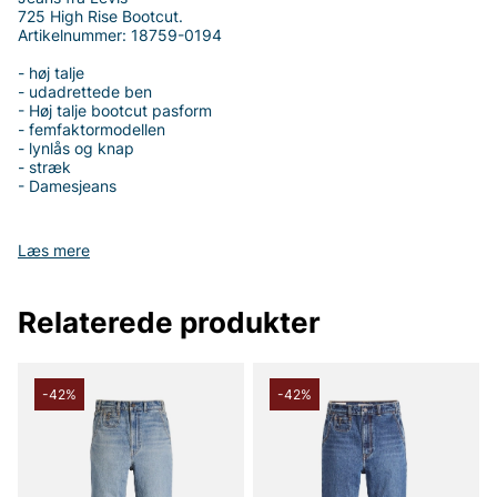
725 High Rise Bootcut.
Artikelnummer: 18759-0194
- høj talje
- udadrettede ben
- Høj talje bootcut pasform
- femfaktormodellen
- lynlås og knap
- stræk
- Damesjeans
Læs mere
Tak fordi du handler i vores webshop. Besøg også vores butik i
Vingåker.
Læs mere på
www.vfo.se
Relaterede produkter
-42%
-42%