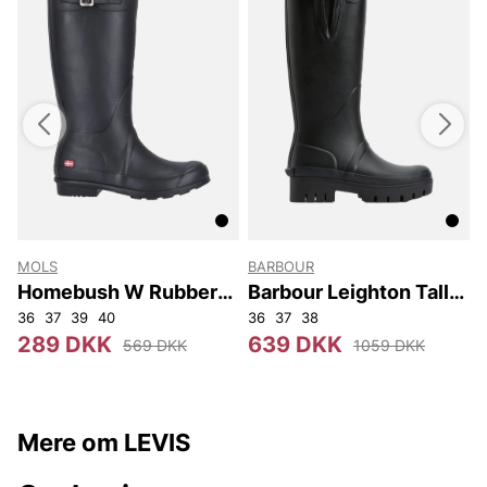
MOLS
BARBOUR
Homebush W Rubber
Barbour Leighton Tall
Boot
Welly
36
37
39
40
36
37
38
289 DKK
639 DKK
569 DKK
1059 DKK
Mere om LEVIS