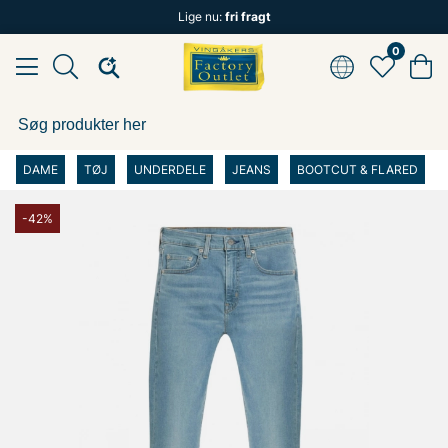
Lige nu:
fri fragt
0
DAME
TØJ
UNDERDELE
JEANS
BOOTCUT & FLARED
-42%