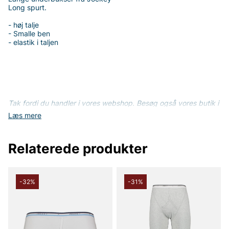
Long spurt.
- høj talje
- Smalle ben
- elastik i taljen
Tak fordi du handler i vores webshop. Besøg også vores butik i
Vingåker.
Læs mere på
www.vfo.se
Læs mere
Relaterede produkter
-32%
-31%