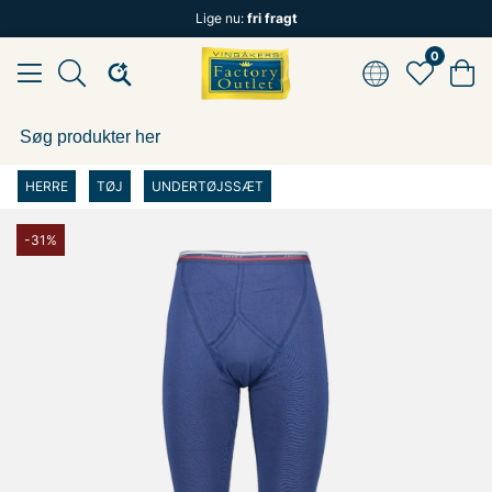
Lige nu:
fri fragt
0
HERRE
TØJ
UNDERTØJSSÆT
-31%