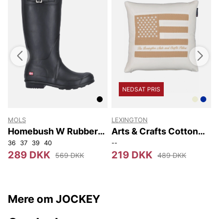
NEDSAT PRIS
MOLS
LEXINGTON
Homebush W Rubber
Arts & Crafts Cotton
Boot
Twill Pillow Cover
36
37
39
40
--
289 DKK
219 DKK
569 DKK
489 DKK
Mere om JOCKEY