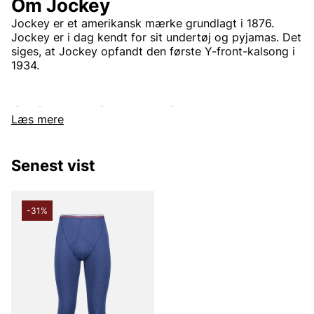
Om Jockey
Jockey er et amerikansk mærke grundlagt i 1876.
Jockey er i dag kendt for sit undertøj og pyjamas. Det
siges, at Jockey opfandt den første Y-front-kalsong i
1934.
Andre populære mærker:
Læs mere
Lee
NN07
Senest vist
Björn Borg
Replay
Oscar Jacobson
-31%