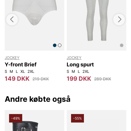
JOCKEY
JOCKEY
Y-front Brief
Long spurt
S
M
L
XL
2XL
S
M
L
2XL
S
149 DKK
199 DKK
219 DKK
289 DKK
Andre købte også
-49%
-55%