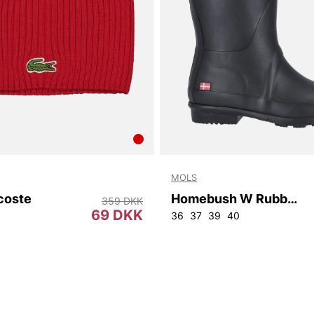
MOLS
coste
Homebush W Rubber Boot
359 DKK
69 DKK
36
37
39
40