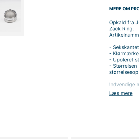
MERE OM PR
Opkald fra J
Zack Ring.
Artikelnumm
- Sekskantet
- Klørmærke
- Upoleret 
- Størrelsen
størrelsesop
Indvendige m
Størrelse 7 
Læs mere
Størrelse 8 
Størrelse 9 
Størrelse 10
Størrelse 11
Størrelse 13