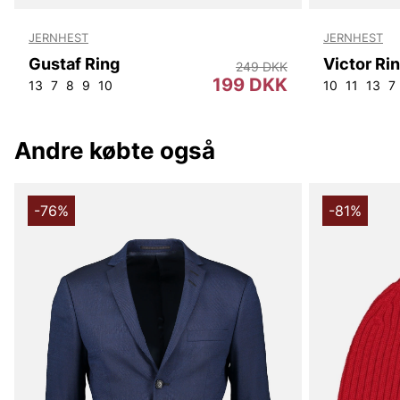
JERNHEST
JERNHEST
Gustaf Ring
Victor Ri
249 DKK
199 DKK
13
7
8
9
10
10
11
13
7
Andre købte også
-76%
-81%