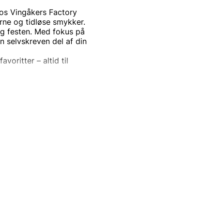
Hos Vingåkers Factory
rne og tidløse smykker.
 og festen. Med fokus på
en selvskreven del af din
voritter – altid til