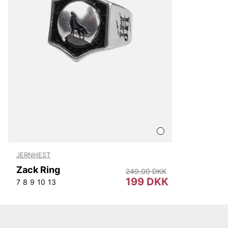
JERNHEST
Zack Ring
249.00 DKK
199 DKK
7
8
9
10
13