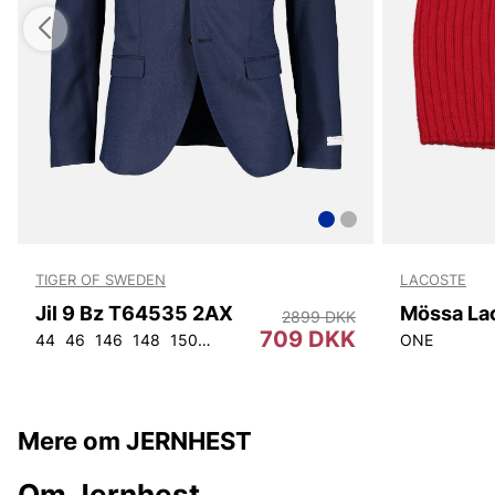
TIGER OF SWEDEN
LACOSTE
Jil 9 Bz T64535 2AX
Mössa La
2899 DKK
709 DKK
44
46
146
148
150
152
92
96
100
104
108
ONE
Mere om JERNHEST
Om Jernhest