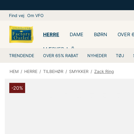
Find vej
Om VFO
HERRE
DAME
BØRN
OVER 
MÆRKER A-Ö
TRENDENDE
OVER 65% RABAT
NYHEDER
TØJ
HEM
/
HERRE
/
TILBEHØR
/
SMYKKER
/
Zack Ring
-20%