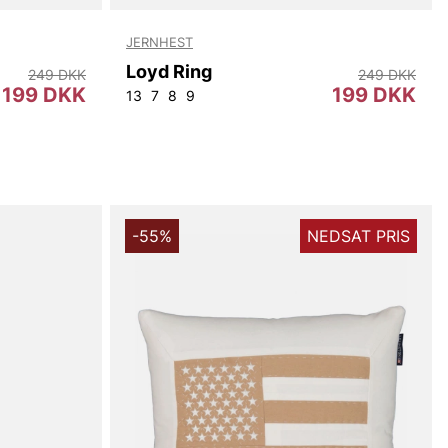
JERNHEST
Loyd Ring
249 DKK
249 DKK
199 DKK
199 DKK
13
7
8
9
-55%
NEDSAT PRIS