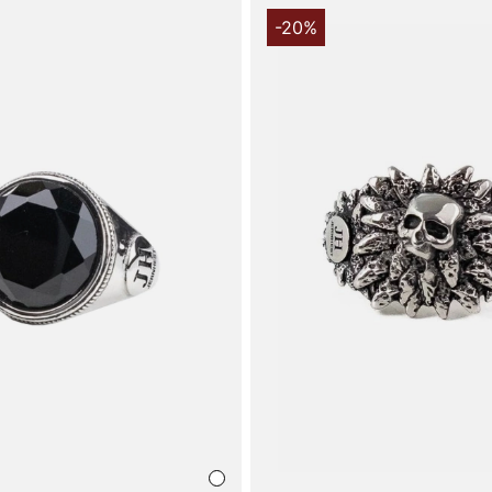
-20%
Tak fordi du
Vingåker.
Læ