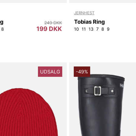
JERNHEST
ng
Tobias Ring
249 DKK
199 DKK
8
10
11
13
7
8
9
UDSALG
-49%