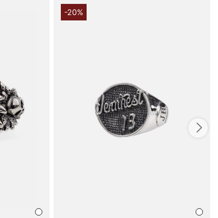
-20%
 handler i vores webshop. Besøg også vores butik i
s mere på
www.vfo.se