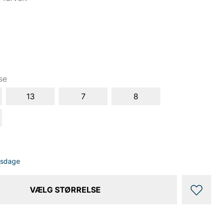
se
13
7
8
dsdage
VÆLG STØRRELSE