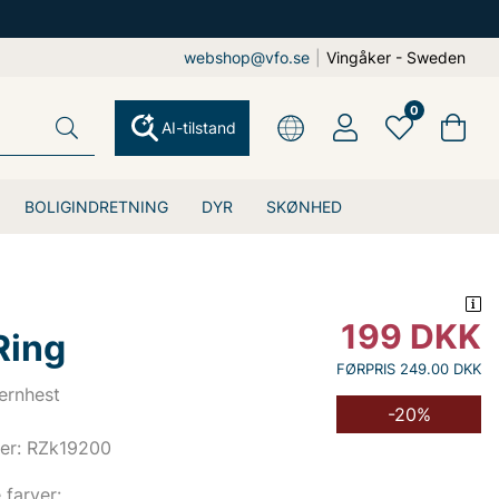
webshop@vfo.se
|
Vingåker - Sweden
0
AI-tilstand
BOLIGINDRETNING
DYR
SKØNHED
199
DKK
Ring
FØRPRIS 249.00 DKK
ernhest
-20%
er: RZk19200
e farver: