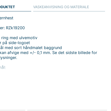
ODUKTET
VASKEANVISNING OG MATERIALE
ernhest
er: RZk19200
 ring med ulvemotiv
r på side-logoet
stål med sort håndmalet baggrund
 kan afvige med +/- 0,1 mm. Se det sidste billede for
lysninger.
ål:
- 17,3 mm
- 18,1 mm
- 18,9 mm
 - 19,8 mm
 - 20,6 mm
 - 22,3 mm