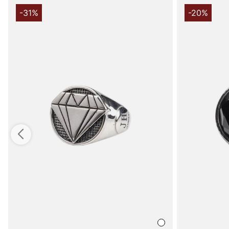
-31%
-20%