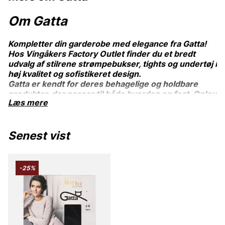
Om Gatta
Kompletter din garderobe med elegance fra Gatta!
Hos Vingåkers Factory Outlet finder du et bredt
udvalg af stilrene strømpebukser, tights og undertøj i
høj kvalitet og sofistikeret design.
Gatta er kendt for deres behagelige og holdbare
produkter, der passer til både hverdag og fest. Oplev
Læs mere
en perfekt balance mellem funktion og stil – altid til
outletpriser. Køb Gatta online eller besøg vores butik
i dag!
Senest vist
-25%