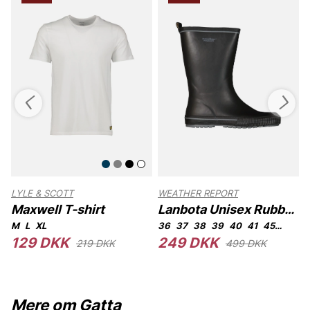
LYLE & SCOTT
WEATHER REPORT
Maxwell T-shirt
Lanbota Unisex Rubber
Boot
M
L
XL
36
37
38
39
40
41
45
46
129 DKK
249 DKK
219 DKK
499 DKK
Mere om Gatta