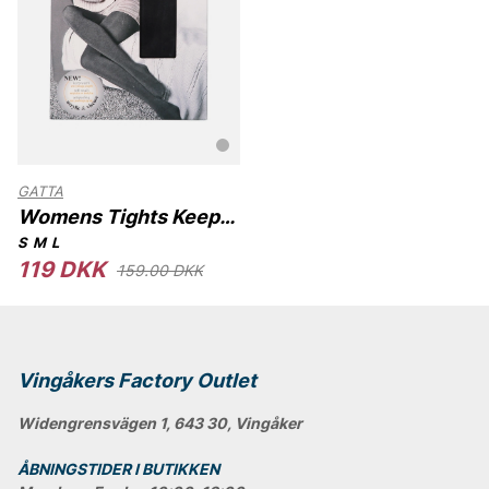
GATTA
Womens Tights Keep
Hot Gatta
S
M
L
119 DKK
159.00 DKK
Vingåkers Factory Outlet
Widengrensvägen 1, 643 30, Vingåker
ÅBNINGSTIDER I BUTIKKEN