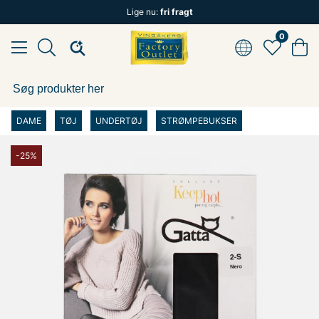
Lige nu:
fri fragt
0
DAME
TØJ
UNDERTØJ
STRØMPEBUKSER
-25%