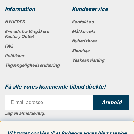
Information
Kundeservice
NYHEDER
Kontakt os
E-mails fra Vingåkers
Mål korrekt
Factory Outlet
Nyhedsbrev
FAQ
Skopleje
Politikker
Vaskeanvisning
Tilgængelighedserklæring
Få alle vores kommende tilbud direkte!
Anmeld
Jeg vil afmelde mig.
Vi findes i:
Danmark
|
Finland
|
Sverige
Vi bruger cookies til at forbedre vores hjemmeside