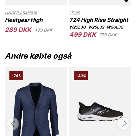
UNDER ARMOUR
LEVIS
Heatgear High
724 High Rise Straight
48D/E
46F/G
W25L30
W25L32
W26L32
289 DKK
409 DKK
499 DKK
779 DKK
Andre købte også
-76%
-33%