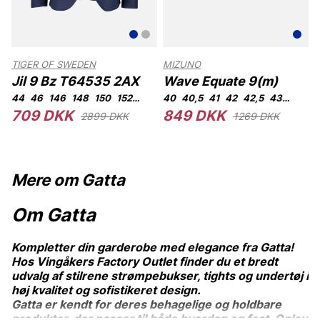
TIGER OF SWEDEN
MIZUNO
Jil 9 Bz T64535 2AX
Wave Equate 9(m)
31
44
33
46
34
146
148
150
152
92
96
40
100
40,5
104
41
108
42
42,5
43
44
44
709 DKK
849 DKK
2899 DKK
1269 DKK
Mere om Gatta
Om Gatta
Kompletter din garderobe med elegance fra Gatta!
Hos Vingåkers Factory Outlet finder du et bredt
udvalg af stilrene strømpebukser, tights og undertøj i
høj kvalitet og sofistikeret design.
Gatta er kendt for deres behagelige og holdbare
produkter, der passer til både hverdag og fest. Oplev