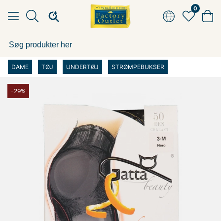
0
DAME
TØJ
UNDERTØJ
STRØMPEBUKSER
-29%