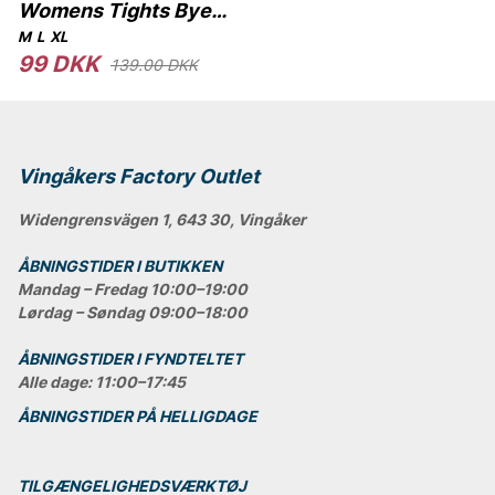
Womens Tights Bye
Cellulite 50DEN
M
L
XL
99 DKK
139.00 DKK
Vingåkers Factory Outlet
Widengrensvägen 1, 643 30, Vingåker
ÅBNINGSTIDER I BUTIKKEN
Mandag – Fredag 10:00–19:00
Lørdag – Søndag 09:00–18:00
ÅBNINGSTIDER I FYNDTELTET
Alle dage: 11:00–17:45
ÅBNINGSTIDER PÅ HELLIGDAGE
TILGÆNGELIGHEDSVÆRKTØJ