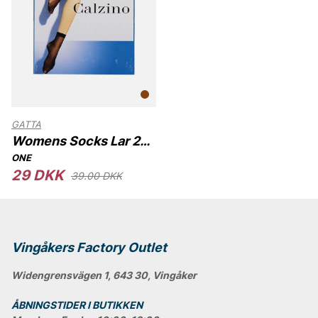
GATTA
Womens Socks Lar 2P
Gatta 15DEN
ONE
29 DKK
39.00 DKK
Vingåkers Factory Outlet
Widengrensvägen 1, 643 30, Vingåker
ÅBNINGSTIDER I BUTIKKEN