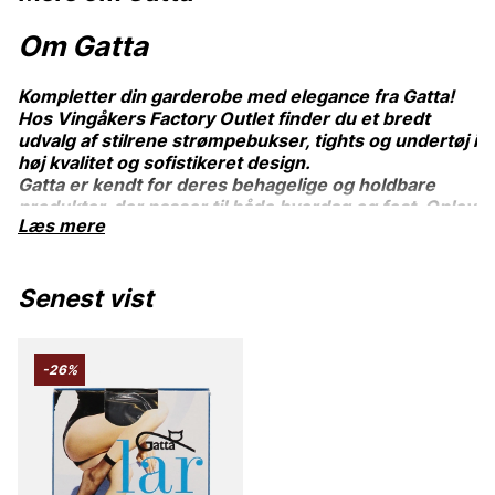
Om Gatta
Kompletter din garderobe med elegance fra Gatta!
Hos Vingåkers Factory Outlet finder du et bredt
udvalg af stilrene strømpebukser, tights og undertøj i
høj kvalitet og sofistikeret design.
Gatta er kendt for deres behagelige og holdbare
produkter, der passer til både hverdag og fest. Oplev
Læs mere
en perfekt balance mellem funktion og stil – altid til
outletpriser. Køb Gatta online eller besøg vores butik
i dag!
Senest vist
-26%