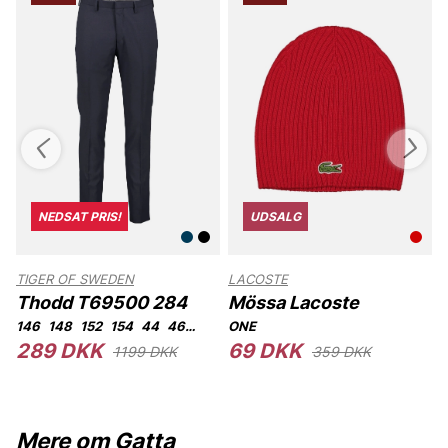
NEDSAT PRIS!
UDSALG
TIGER OF SWEDEN
LACOSTE
T
Thodd T69500 284
Mössa Lacoste
146
148
152
154
44
46
48
50
ONE
52
54
56
92
104
289 DKK
69 DKK
1199 DKK
359 DKK
Mere om Gatta