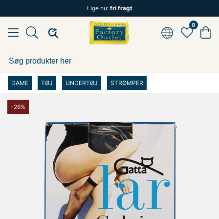
Lige nu:
fri fragt
0
DAME
TØJ
UNDERTØJ
STRØMPER
-26%