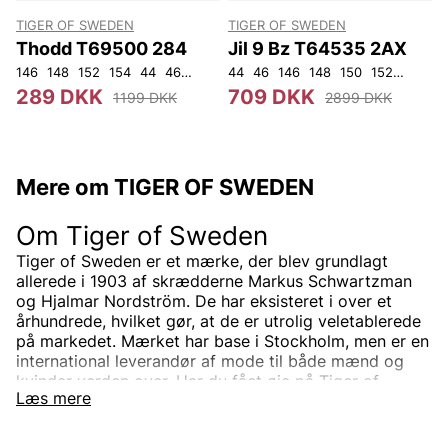
TIGER OF SWEDEN
TIGER OF SWEDEN
Thodd T69500 284
Jil 9 Bz T64535 2AX
146
148
152
154
44
46
48
50
44
52
46
54
146
56
148
92
104
150
152
92
96
289 DKK
709 DKK
1199 DKK
2899 DKK
Mere om TIGER OF SWEDEN
Om Tiger of Sweden
Tiger of Sweden er et mærke, der blev grundlagt
allerede i 1903 af skrædderne Markus Schwartzman
og Hjalmar Nordström. De har eksisteret i over et
århundrede, hvilket gør, at de er utrolig veletablerede
på markedet. Mærket har base i Stockholm, men er en
international leverandør af mode til både mænd og
kvinder verden over. Har du fået øje på Tiger of
Læs mere
Swedens sortiment endnu? Vi tilbyder Tiger of
Swedens produkter til en virkelig fordelagtig pris!