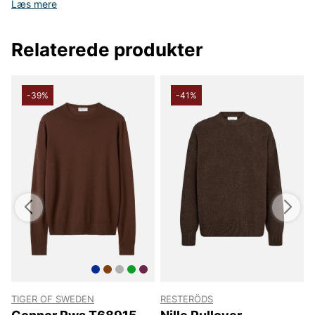
Læs mere
Relaterede produkter
-39%
-41%
TIGER OF SWEDEN
RESTERÖDS