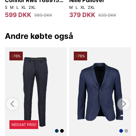
Connor Rws T68915
Nille Pullover
113
S
M
L
XL
2XL
M
L
XL
2XL
L
599 DKK
379 DKK
989 DKK
639 DKK
Andre købte også
-76%
-76%
NEDSAT PRIS!