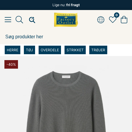
Lige nu:
fri fragt
0
HERRE
TØJ
OVERDELE
STRIKKET
TRØJER
-40%