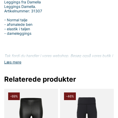
Leggings fra Damella
Leggings Damella.
Artikelnummer: 31307
- Normal talje
- afsmalede ben
- elastik i taljen
- dameleggings
Tak fordi du handler i vores webshop. Besøg også vores butik i
Vingåker.
Læs mere på
www.vfo.se
Læs mere
Relaterede produkter
-69%
-46%