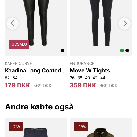
UDSALG
KAFFE CURVE
ENDURANCE
S
Kcadina Long Coated
Move W Tights
Jeggings
52
54
36
38
40
42
44
X
179 DKK
359 DKK
569 DKK
669 DKK
Andre købte også
-76%
-38%