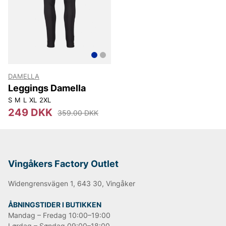
DAMELLA
Leggings Damella
S
M
L
XL
2XL
249 DKK
359.00 DKK
Vingåkers Factory Outlet
Widengrensvägen 1, 643 30, Vingåker
ÅBNINGSTIDER I BUTIKKEN
Mandag – Fredag 10:00–19:00
Lørdag – Søndag 09:00–18:00