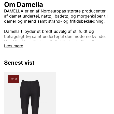
Om Damella
DAMELLA er en af Nordeuropas største producenter
af damet undertøj, nattøj, badetøj og morgenkåber til
damer og mænd samt strand- og fritidsbeklædning.
Damella tilbyder et bredt udvalg af stilfuldt og
behageligt tøj samt undertøj til den moderne kvinde.
Hos Vingåkers Factory Outlet finder du Damellas
Læs mere
kollektioner, lige fra undertøj og nattøj til kjoler, bluser
og bukser. Med Damella får du en perfekt kombination
af elegance, komfort og funktion – uanset om du leder
Senest vist
efter hverdagsklæder eller noget særligt til fest eller
afslappende stunder derhjemme.
Damella er kendt for sine materialer af høj kvalitet og
-31%
gennemførte design, der giver både pasform og
komfort. Uanset om du leder efter tøj til arbejde, til
fest eller undertøj, der holder hele dagen, tilbyder
Damella noget for alle lejligheder og smage.