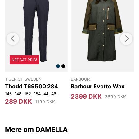
NEDSAT PRIS!
TIGER OF SWEDEN
BARBOUR
Thodd T69500 284
Barbour Evette Wax
146
148
152
154
44
46
48
50
52
54
56
92
104
3
2399 DKK
3899 DKK
289 DKK
1199 DKK
Mere om DAMELLA