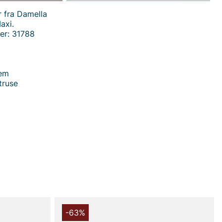
r fra Damella
axi.
er: 31788
lem
truse
 handler i vores webshop. Besøg også vores butik i
s mere på
www.vfo.se
-63%