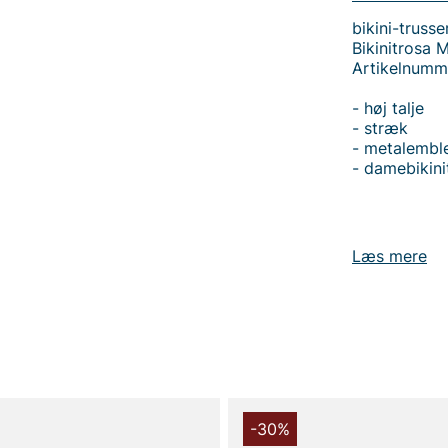
bikini-trusse
Bikinitrosa M
Artikelnumm
- høj talje
- stræk
- metalemb
- damebikini
Læs mere
Tak fordi du
Vingåker.
Læ
-30%