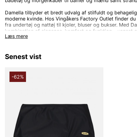
badetøj og morgenkåber til damer og mænd samt strand-
Damella tilbyder et bredt udvalg af stilfuldt og behagelig
moderne kvinde. Hos Vingåkers Factory Outlet finder du D
fra undertøj og nattøj til kjoler, bluser og bukser. Med D
kombination af elegance, komfort og funktion – uanset o
Læs mere
hverdagsklæder eller noget særligt til fest eller afslap
Damella er kendt for sine materialer af høj kvalitet og g
Senest vist
giver både pasform og komfort. Uanset om du leder efter tø
undertøj, der holder hele dagen, tilbyder Damella noget fo
smage.
-62%