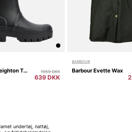
BARBOUR
Barbour Leighton Tall Welly
Barbour Evette Wax
1059 DKK
639 DKK
2
met undertøj, nattøj,