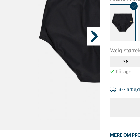
Vælg størrel
36
3-7 arbej
MERE OM PR