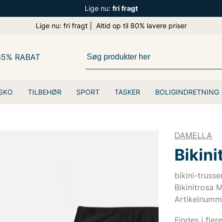
Lige nu:
fri fragt
Lige nu: fri fragt | Altid op til 80% lavere priser
65% RABAT
SKO
TILBEHØR
SPORT
TASKER
BOLIGINDRETNING
DAMELLA
Bikini
bikini-trusse
Bikinitrosa M
Artikelnumm
Findes i fler