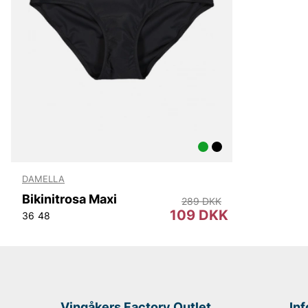
DAMELLA
Bikinitrosa Maxi
289 DKK
109 DKK
36
48
Vingåkers Factory Outlet
In