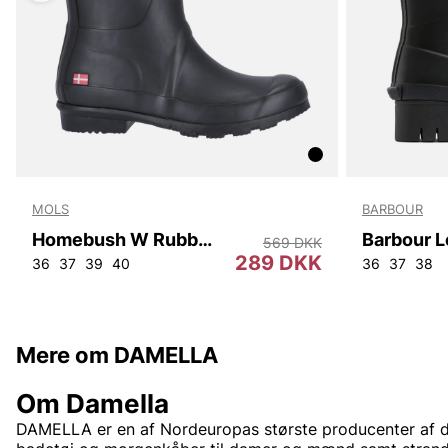
MOLS
BARBOUR
Homebush W Rubber Boot
569 DKK
289 DKK
36
37
39
40
36
37
38
Mere om DAMELLA
Om Damella
DAMELLA er en af Nordeuropas største producenter af da