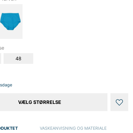
se
48
dsdage
VÆLG STØRRELSE
ODUKTET
VASKEANVISNING OG MATERIALE