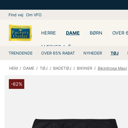
Find vej
Om VFO
HERRE
DAME
BØRN
OVER 
MÆRKER A-Ö
TRENDENDE
OVER 65% RABAT
NYHEDER
TØJ
HEM
/
DAME
/
TØJ
/
BADETØJ
/
BIKINER
/
Bikinitrosa Maxi
-62%