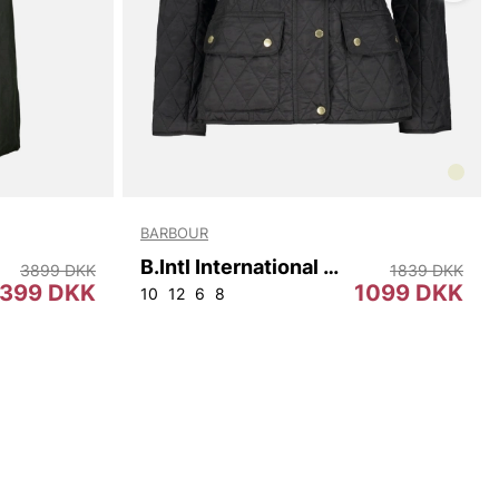
BARBOUR
B.Intl International Quilt
3899 DKK
1839 DKK
399 DKK
1099 DKK
10
12
6
8