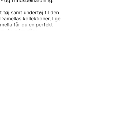
 og fritidsbeklædning.
t tøj samt undertøj til den
amellas kollektioner, lige
amella får du en perfekt
m du leder efter
pende stunder derhjemme.
ennemførte design, der
j til arbejde, til fest eller
r alle lejligheder og