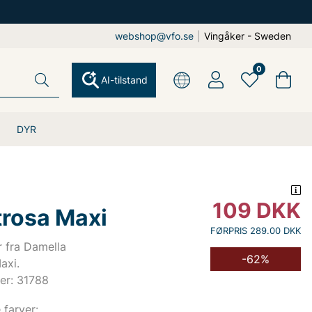
webshop@vfo.se
|
Vingåker - Sweden
0
AI-tilstand
DYR
109
DKK
trosa Maxi
FØRPRIS 289.00 DKK
r fra Damella
-62%
axi.
er: 31788
e farver: