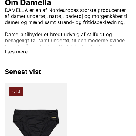
Om Damella
DAMELLA er en af Nordeuropas største producenter
af damet undertøj, nattøj, badetøj og morgenkåber til
damer og mænd samt strand- og fritidsbeklædning.
Damella tilbyder et bredt udvalg af stilfuldt og
behageligt tøj samt undertøj til den moderne kvinde.
Hos Vingåkers Factory Outlet finder du Damellas
Læs mere
kollektioner, lige fra undertøj og nattøj til kjoler, bluser
og bukser. Med Damella får du en perfekt kombination
af elegance, komfort og funktion – uanset om du leder
Senest vist
efter hverdagsklæder eller noget særligt til fest eller
afslappende stunder derhjemme.
Damella er kendt for sine materialer af høj kvalitet og
-31%
gennemførte design, der giver både pasform og
komfort. Uanset om du leder efter tøj til arbejde, til
fest eller undertøj, der holder hele dagen, tilbyder
Damella noget for alle lejligheder og smage.