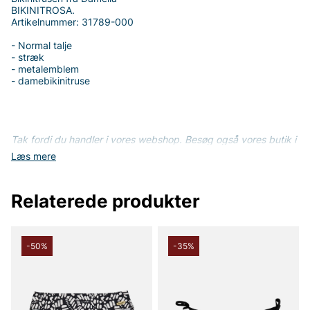
BIKINITROSA.
Artikelnummer: 31789-000
- Normal talje
- stræk
- metalemblem
- damebikinitruse
Tak fordi du handler i vores webshop. Besøg også vores butik i
Vingåker.
Læs mere på
www.vfo.se
Læs mere
Relaterede produkter
-50%
-35%