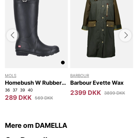
MOLS
BARBOUR
Homebush W Rubber
Barbour Evette Wax
Boot
36
37
39
40
3
2399 DKK
3899 DKK
289 DKK
569 DKK
Mere om DAMELLA