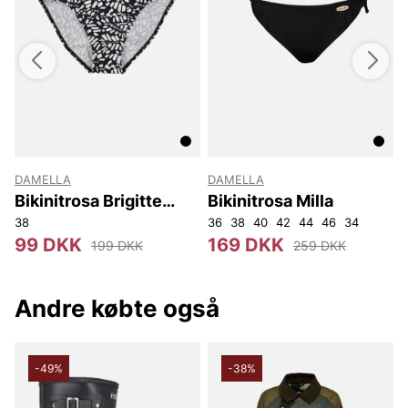
DAMELLA
DAMELLA
Bikinitrosa Brigitte
Bikinitrosa Milla
33803 Damella
E
46D/E
38
48D/E
36F/G
38F/G
40F/G
36
42F/G
38
40
44F/G
42
44
46F/G
46
34
48F/G
4
99 DKK
169 DKK
199 DKK
259 DKK
Andre købte også
-49%
-38%