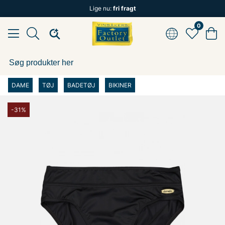
Lige nu:
fri fragt
0
DAME
TØJ
BADETØJ
BIKINER
-31%