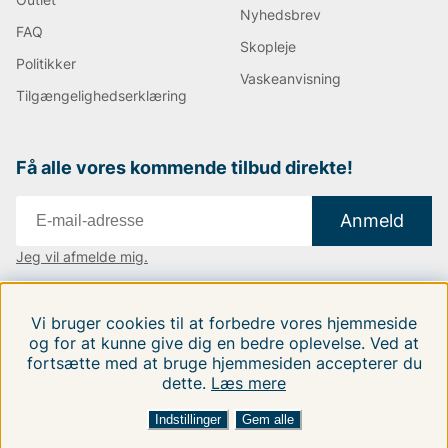
Nyhedsbrev
FAQ
Skopleje
Politikker
Vaskeanvisning
Tilgængelighedserklæring
Få alle vores kommende tilbud direkte!
Anmeld
Jeg vil afmelde mig.
Vi findes i:
Danmark
|
Finland
|
Sverige
Vi bruger cookies til at forbedre vores hjemmeside
Følg os på vores sociale medier.
og for at kunne give dig en bedre oplevelse. Ved at
fortsætte med at bruge hjemmesiden accepterer du
dette.
Læs mere
Indstillinger
Gem alle