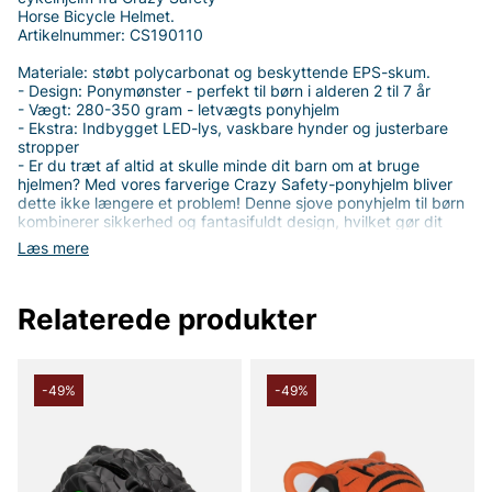
Horse Bicycle Helmet.
Artikelnummer: CS190110
Materiale: støbt polycarbonat og beskyttende EPS-skum.
- Design: Ponymønster - perfekt til børn i alderen 2 til 7 år
- Vægt: 280-350 gram - letvægts ponyhjelm
- Ekstra: Indbygget LED-lys, vaskbare hynder og justerbare
stropper
- Er du træt af altid at skulle minde dit barn om at bruge
hjelmen? Med vores farverige Crazy Safety-ponyhjelm bliver
dette ikke længere et problem! Denne sjove ponyhjelm til børn
kombinerer sikkerhed og fantasifuldt design, hvilket gør dit
barn begejstret for at bruge den under cykelture. Inspireret af
Læs mere
den søde og stærke pony giver denne hjelm dit barn en unik
personlighed, der får dit barn til at føle sig magisk og
beskyttet. Dine børn vil huske hjelmen hver gang - ikke fordi de
Relaterede produkter
er nødt til det, men fordi de vil.
- Vores Crazy Safety-ponyhjelme beskytter ikke kun dit barn,
men gør også sikkerheden cool. Med over en million solgte
hjelme over hele verden stoler tusindvis af forældre på os for at
beskytte deres børn. Hver ponyhjelm er fremstillet af letvægts
-49%
-49%
EPS-skum i formstøbt materiale, og dens justerbare pasform
gør den perfekt til børn i alderen 2 til 7 år. Uanset om det er til
cykling, skateboard eller rulleskøjteløb, er denne sjove hjelm
det sikre valg.
Crazy Safety-dyrehjelme passer til drenge og piger i alderen 2