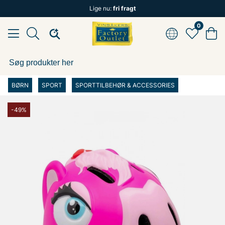
Lige nu:
fri fragt
0
BØRN
SPORT
SPORTTILBEHØR & ACCESSORIES
-49%