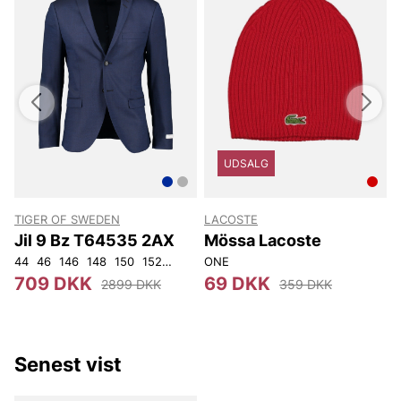
UDSALG
TIGER OF SWEDEN
LACOSTE
Jil 9 Bz T64535 2AX
Mössa Lacoste
44
46
146
148
150
152
92
96
ONE
100
104
108
3
709 DKK
69 DKK
2899 DKK
359 DKK
Senest vist