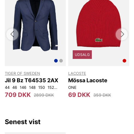
UDSALG
TIGER OF SWEDEN
LACOSTE
Jil 9 Bz T64535 2AX
Mössa Lacoste
44
46
146
148
150
152
92
96
ONE
100
104
108
3
709 DKK
69 DKK
2899 DKK
359 DKK
Senest vist