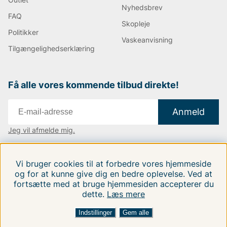
Nyhedsbrev
FAQ
Skopleje
Politikker
Vaskeanvisning
Tilgængelighedserklæring
Få alle vores kommende tilbud direkte!
Anmeld
Jeg vil afmelde mig.
Vi findes i:
Danmark
|
Finland
|
Sverige
Vi bruger cookies til at forbedre vores hjemmeside
Følg os på vores sociale medier.
og for at kunne give dig en bedre oplevelse. Ved at
fortsætte med at bruge hjemmesiden accepterer du
dette.
Læs mere
Indstillinger
Gem alle