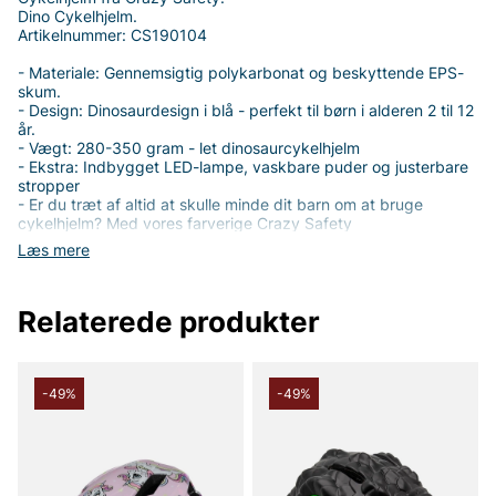
Dino Cykelhjelm.
Artikelnummer: CS190104
- Materiale: Gennemsigtig polykarbonat og beskyttende EPS-
skum.
- Design: Dinosaurdesign i blå - perfekt til børn i alderen 2 til 12
år.
- Vægt: 280-350 gram - let dinosaurcykelhjelm
- Ekstra: Indbygget LED-lampe, vaskbare puder og justerbare
stropper
- Er du træt af altid at skulle minde dit barn om at bruge
cykelhjelm? Med vores farverige Crazy Safety
dinosaurcykelhjelm i pink og blå bliver det ikke længere et
Læs mere
problem! Denne sjove dinosaurcykelhjelm til børn kombinerer
sikkerhed med et spændende design, så dit barn vil elske at
bruge den på sin cykeltur. Inspireret af mægtige dinosaurer
Relaterede produkter
giver denne hjelm en stærk og eventyrlig personlighed, som får
dit barn til at føle sig både beskyttet og cool. Dine børn vil
huske hjelmen hver gang - ikke fordi de skal, men fordi de vil!
- Vores Crazy Safety dinosaurcykelhjelme i pink og blå holder
ikke kun dit barn sikkert, men gør også sikkerheden sjov. Med
-49%
-49%
over 1 million solgte hjelme verden over stoler tus