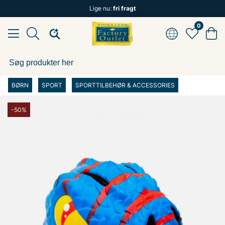
Lige nu:
fri fragt
0
BØRN
SPORT
SPORTTILBEHØR & ACCESSORIES
-50%