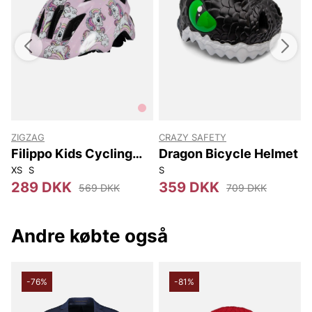
ZIGZAG
CRAZY SAFETY
Z
Filippo Kids Cycling
Dragon Bicycle Helmet
Helmet
XS
S
S
2
289 DKK
359 DKK
569 DKK
709 DKK
Andre købte også
-76%
-81%