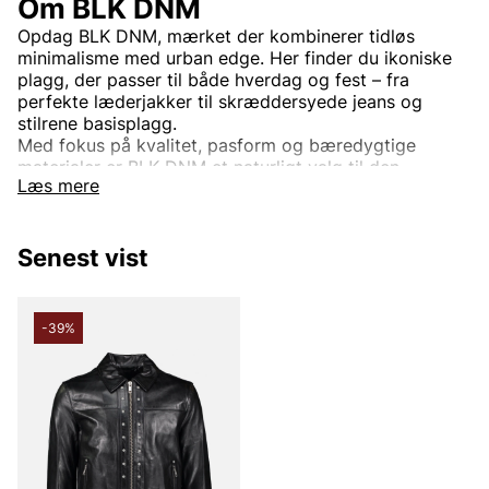
Om BLK DNM
Opdag BLK DNM, mærket der kombinerer tidløs
minimalisme med urban edge. Her finder du ikoniske
plagg, der passer til både hverdag og fest – fra
perfekte læderjakker til skræddersyede jeans og
stilrene basisplagg.
Med fokus på kvalitet, pasform og bæredygtige
materialer er BLK DNM et naturligt valg til den
Læs mere
moderne garderobe.
Udforsk vores sortiment og lad dig inspirere af et
Senest vist
udvalg, der emmer af selvtillid og stil.
Perfekt til dig, der søger et look, der er både enkelt
og sofistikeret.
-39%