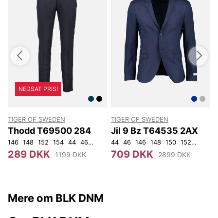
NEDSAT PRIS!
TIGER OF SWEDEN
TIGER OF SWEDEN
Thodd T69500 284
Jil 9 Bz T64535 2AX
146
148
152
154
44
46
48
50
44
52
46
54
146
56
148
92
104
150
152
92
96
289 DKK
709 DKK
1199 DKK
2899 DKK
Mere om BLK DNM