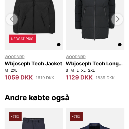
NEDSAT PRIS!
WOODBIRD
WOODBIRD
S
Wbjoseph Tech Jacket
Wbjoseph Tech Long
Jacket
M
2XL
S
M
L
XL
2XL
9
1059 DKK
1129 DKK
1619 DKK
1839 DKK
Andre købte også
-76%
-76%