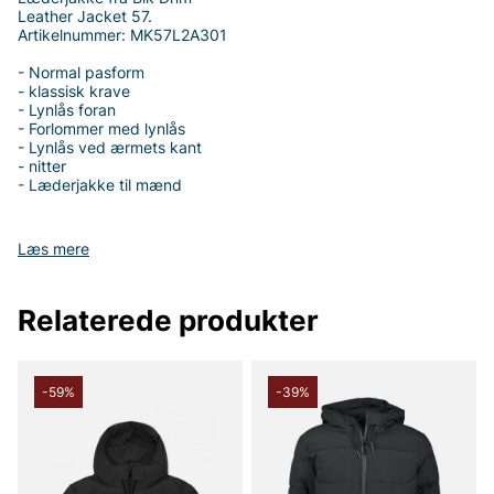
Leather Jacket 57.
Artikelnummer: MK57L2A301
- Normal pasform
- klassisk krave
- Lynlås foran
- Forlommer med lynlås
- Lynlås ved ærmets kant
- nitter
- Læderjakke til mænd
Læs mere
Tak fordi du handler i vores webshop. Besøg også vores butik i
Vingåker.
Læs mere på
www.vfo.se
Relaterede produkter
-59%
-39%