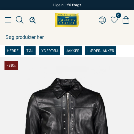
Lige nu:
fri fragt
0
HERRE
TØJ
YDERTØJ
JAKKER
LÆDERJAKKER
-39%