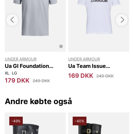
UNDER ARMOUR
UNDER ARMOUR
Ua Gl Foundation
Ua Team Issue
Update Ss
Wordmark Ss
XL
LG
S
169 DKK
249 DKK
179 DKK
249 DKK
Andre købte også
-49%
-40%