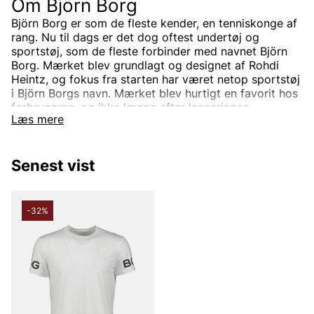
Om Björn Borg
Björn Borg er som de fleste kender, en tenniskonge af
rang. Nu til dags er det dog oftest undertøj og
sportstøj, som de fleste forbinder med navnet Björn
Borg. Mærket blev grundlagt og designet af Rohdi
Heintz, og fokus fra starten har været netop sportstøj
i Björn Borgs navn. Mærket blev hurtigt en favorit hos
forbrugerne, og ikke længe efter lanceringen
Læs mere
begyndte Heintz at udtænke en ny idé om
boxershorts. I dag kender formentlig alle til de
populære boxershorts, men konceptet var fra starten
Senest vist
ingen selvfølgelighed. På den tid, tidligt i 1990’erne,
valgte de allerfleste underbukser i Y-form, og at bruge
underbukser i boxermodel var alt for banebrydende.
-32%
Til sidst begyndte både forbrugere og indkøbere at få
øje på de dristige Björn Borg boxershorts, og
berømmelsen var hjemme. Den nye boxershorts-
model var perfekt udformet til at passe mænd i alle
størrelser. Den var også mere tiltalende end den
klassiske Y-model af underbukser og blev derefter
hurtigt en trend verden over.