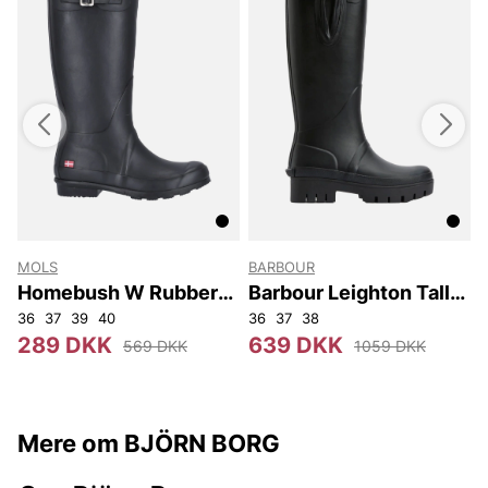
MOLS
BARBOUR
Homebush W Rubber
Barbour Leighton Tall
Boot
Welly
36
37
39
40
36
37
38
289 DKK
639 DKK
569 DKK
1059 DKK
Mere om BJÖRN BORG