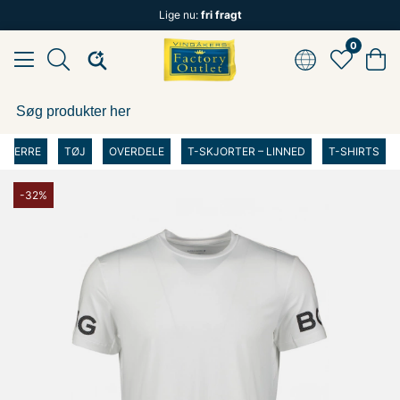
Lige nu:
fri fragt
0
HERRE
TØJ
OVERDELE
T-SKJORTER – LINNED
T-SHIRTS
-32%