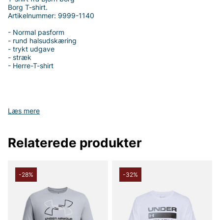
Borg T-shirt.
Artikelnummer: 9999-1140
- Normal pasform
- rund halsudskæring
- trykt udgave
- stræk
- Herre-T-shirt
Tak fordi du handler i vores webshop. Besøg også vores butik i
Læs mere
Vingåker.
Læs mere på
www.vfo.se
Relaterede produkter
-28%
-32%