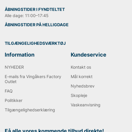
fremstille tøjet på en bæredygtig måde med høj
kvalitet og kompensation for drivhusgasudslip. Hver
ÅBNINGSTIDER I FYNDTELTET
kollektion, som Björn Borg lancerer, har adskillige
Alle dage: 11:00–17:45
produkter lavet af bæredygtige materialer, og allerede
i 2022 var målet, at 100% af deres kollektioner skulle
ÅBNINGSTIDER PÅ HELLIGDAGE
være helt lavet af miljøvenlige og bæredygtige
materialer.
TILGÆNGELIGHEDSVÆRKTØJ
Rigtig god shopping ønsker vi hos Vingåkers Factory
Outlet AB!
Information
Kundeservice
NYHEDER
Kontakt os
Andre populære mærker:
E-mails fra Vingåkers Factory
Mål korrekt
Outlet
Lee
Nyhedsbrev
NN07
FAQ
Sveriges tiger
Skopleje
Politikker
Replay
Vaskeanvisning
Oscar Jacobson
Tilgængelighedserklæring
Få alle vores kommende tilbud direkte!