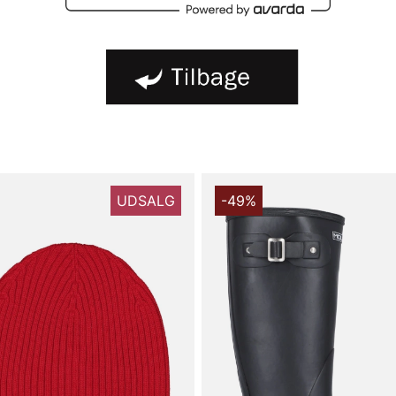
UDSALG
-49%