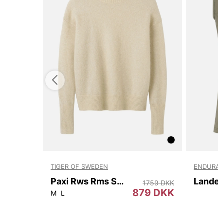
TIGER OF SWEDEN
ENDUR
Paxi Rws Rms S00002 1CT
Lande
1339 DKK
1759 DKK
19 DKK
879 DKK
M
L