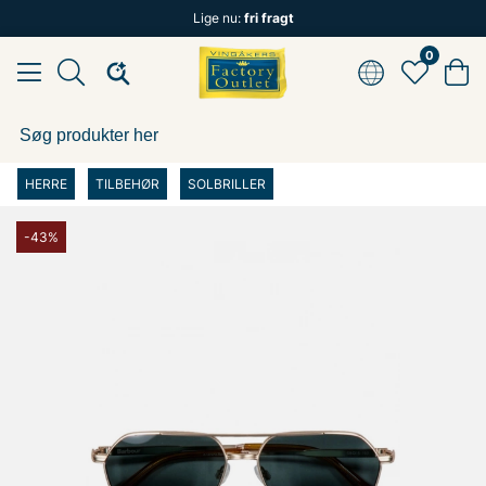
Lige nu:
fri fragt
0
HERRE
TILBEHØR
SOLBRILLER
-43%