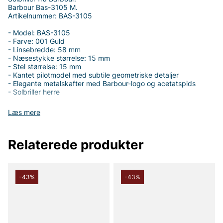
Barbour Bas-3105 M.
Artikelnummer: BAS-3105
- Model: BAS-3105
- Farve: 001 Guld
- Linsebredde: 58 mm
- Næsestykke størrelse: 15 mm
- Stel størrelse: 15 mm
- Kantet pilotmodel med subtile geometriske detaljer
- Elegante metalskafter med Barbour-logo og acetatspids
- Solbriller herre
Opdag Barbour BAS-3105, en eksklusiv solbrillemodel til herrer
Læs mere
i farven 001 Guld. Denne kantede pilotmodel fanger øjet med
sit distinkte udtryk og passer lige godt til hverdagsoutfits som
til mere stilbevidste aftenlooks. Med linsebredde på 58 mm,
Relaterede produkter
næsestykke størrelse på 15 mm og stel størrelse på 15 mm
tilbyder BAS-3105 en balanceret og behagelig pasform, som
føles naturlig over ansigtet.
Designet kombinerer en moderne kantethed med klassiske
-43%
-43%
detaljer. Den kantede pilotform giver et selvstændigt indtryk,
mens de subtile geometriske detaljer giver produktet dybde og
personlighed uden at overdrive. Metalskafterne giver en
premium fornemmelse og ordentligt