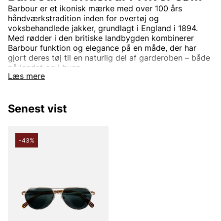
Barbour er et ikonisk mærke med over 100 års
håndværkstradition inden for overtøj og
voksbehandlede jakker, grundlagt i England i 1894.
Med rødder i den britiske landbygden kombinerer
Barbour funktion og elegance på en måde, der har
gjort deres tøj til en naturlig del af garderoben – både
på landet og i byen.
Læs mere
Klassisk stil med praktisk funktion
Senest vist
Barbours signatur er de voksede bomuldsjakker, som
ikke blot er vandafvisende og holdbare – men også
har et tidløst design, der aldrig går af mode. Tøjet er
-43%
skabt til at ældes med stil og blot blive smukkere med
tiden. Sortimentet omfatter også quiltede jakker,
veste, striktrøjer og tilbehør – alle med den dér
diskrete, men tydelige Barbour-følelse.
Fra landet til byen – et plagg til alle
årstider.