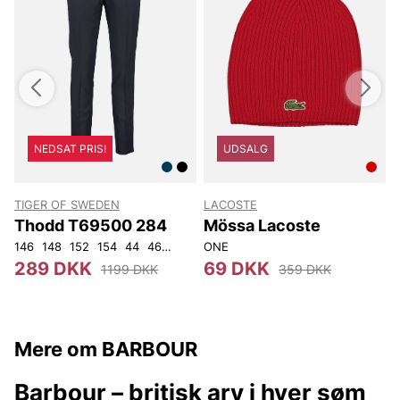
NEDSAT PRIS!
UDSALG
TIGER OF SWEDEN
LACOSTE
T
Thodd T69500 284
Mössa Lacoste
146
148
152
154
44
46
48
50
ONE
52
54
56
92
104
4
289 DKK
69 DKK
1199 DKK
359 DKK
Mere om BARBOUR
Barbour – britisk arv i hver søm