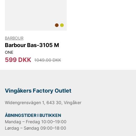
Uanset om du leder efter en klassisk herrejakke til
efterårs gåture, en voksjakke til kvinder til
hverdagsbrug, et robust ydertøj til hundeluftning eller
et tæppe til hunden, leverer Barbour tøj, der
kombinerer traditionelt håndværk med moderne
pasform og høj kvalitet.
BARBOUR
Barbour Bas-3105 M
ONE
599 DKK
1049.00 DKK
Vingåkers Factory Outlet
Widengrensvägen 1, 643 30, Vingåker
ÅBNINGSTIDER I BUTIKKEN
Mandag – Fredag 10:00–19:00
Lørdag – Søndag 09:00–18:00