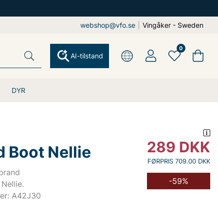
webshop@vfo.se
|
Vingåker - Sweden
0
AI-tilstand
DYR
289
DKK
 Boot Nellie
FØRPRIS 709.00 DKK
-brand
-59%
Nellie.
er: A42J30