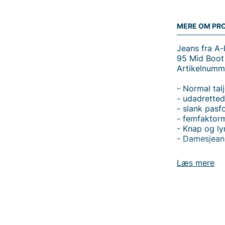
MERE OM PR
Jeans fra A
95 Mid Boot 
Artikelnumm
- Normal tal
- udadrette
- slank pasf
- femfaktor
- Knap og ly
- Damesjean
Læs mere
Tak fordi du
Vingåker.
Læ