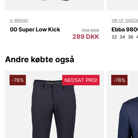
A-BRAND
SIR OF SWED
00 Super Low Kick
Ebba 980
709 DKK
289 DKK
32
34
36
Andre købte også
-76%
NEDSAT PRIS!
-76%