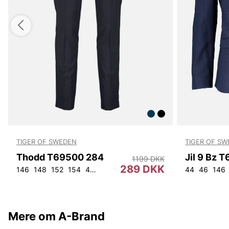
TIGER OF SWEDEN
TIGER OF S
Thodd T69500 284
Jil 9 Bz 
1199 DKK
289 DKK
146
148
152
154
44
46
48
50
52
54
56
92
44
104
46
146
Mere om A-Brand