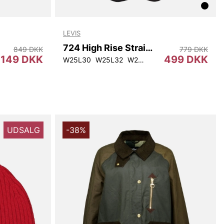
LEVIS
724 High Rise Straight
849 DKK
779 DKK
149 DKK
499 DKK
W25L30
W25L32
W26L32
UDSALG
-38%