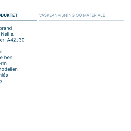
ODUKTET
VASKEANVISNING OG MATERIALE
-brand
Nellie.
er: A42J30
je
de ben
orm
modellen
nlås
s
 handler i vores webshop. Besøg også vores butik i
s mere på
www.vfo.se