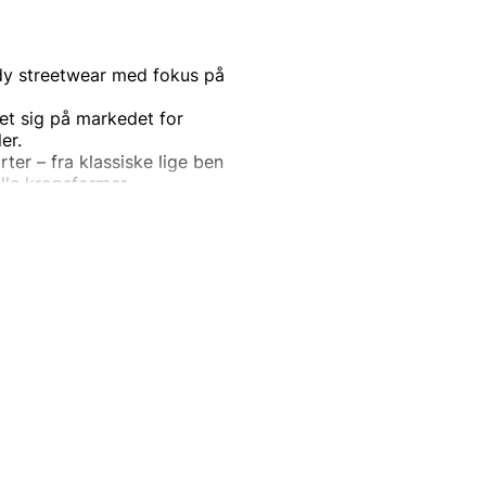
ndy streetwear med fokus på
ret sig på markedet for
er.
rter – fra klassiske lige ben
alle kropsformer.
llerne er mange. Du finder
 singlets til både mænd og
til outletpriser, med
 og kvalitet til en