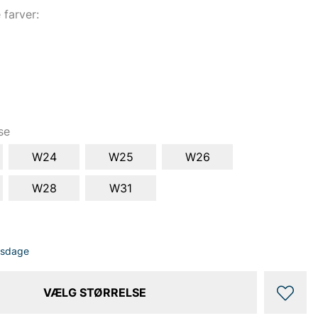
e farver:
se
W24
W25
W26
W28
W31
dsdage
VÆLG STØRRELSE