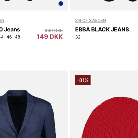
EN
SIR OF SWEDEN
0 Jeans
EBBA BLACK JEANS
849 DKK
149 DKK
44
46
48
32
-81%