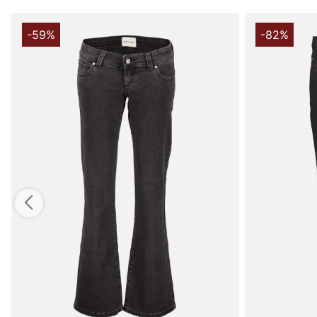
-59%
-82%