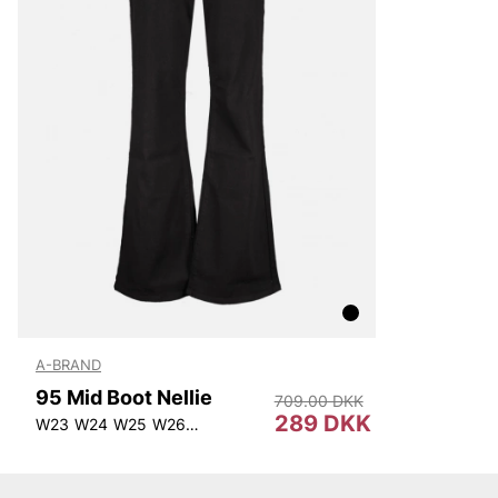
Replay
Oscar Jacobson
Björn Borg
A-BRAND
95 Mid Boot Nellie
709.00 DKK
289 DKK
W23
W24
W25
W26
W27
W28
W31