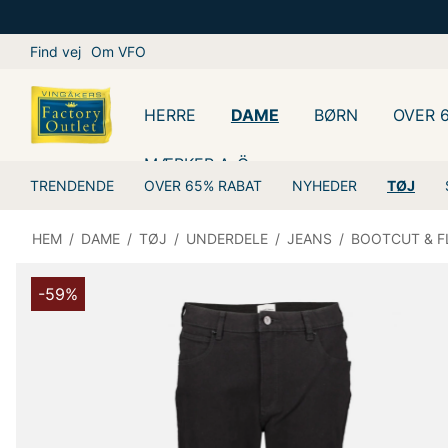
Find vej
Om VFO
HERRE
DAME
BØRN
OVER 
MÆRKER A-Ö
TRENDENDE
OVER 65% RABAT
NYHEDER
TØJ
HEM
/
DAME
/
TØJ
/
UNDERDELE
/
JEANS
/
BOOTCUT & F
-59%