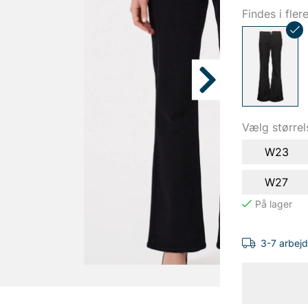
Findes i fler
Vælg størrel
W23
W27
3-7 arbej