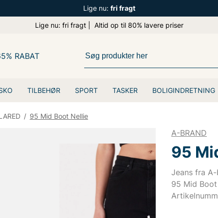
Lige nu:
fri fragt
Lige nu: fri fragt | Altid op til 80% lavere priser
65% RABAT
SKO
TILBEHØR
SPORT
TASKER
BOLIGINDRETNING
LARED
/
95 Mid Boot Nellie
A-BRAND
95 Mid
Jeans fra A
95 Mid Boot 
Artikelnumm