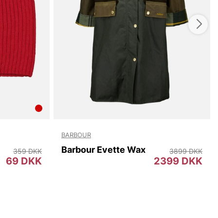
BARBOUR
Barbour Evette Wax
359 DKK
3899 DKK
69 DKK
2399 DKK