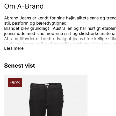
Om A-Brand
Abrand Jeans er kendt for sine højkvalitetsjeans og tre
stil, pasform og bæredygtighed.
Brandet blev grundlagt i Australien og har hurtigt etable
jeansmode med sine moderne snit og slidstærke material
Abrand tilbyder et bredt udvalg af jeans i forskellige stila
til skinny jeans og flared-modeller, designet til at passe 
Læs mere
Bootcut, baggy, straight, slim eller relaxed fit - ja, mode
også overdele som blandt andet sweatshirts, hoodies og
kvinder.
Senest vist
Hos Vingåkers Factory Outlet finder du Abrand-produkter 
mulighed for at investere i jeansmode, som kombinerer stil
fordelagtig pris.
-59%
Andre populære mærker:
Lee
NN07
Sveriges tiger