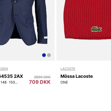
WEDEN
LACOSTE
T64535 2AX
Mössa Lacoste
2899 DKK
709 DKK
148
150
152
92
96
100
104
108
ONE