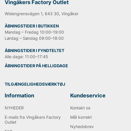
Vingåkers Factory Outlet
Informationen er hentet fra Wikipedia.
Widengrensvägen 1, 643 30, Vingåker
ÅBNINGSTIDER I BUTIKKEN
Andre populære mærker:
Mandag – Fredag 10:00–19:00
Lørdag – Søndag 09:00–18:00
Lee
NN07
ÅBNINGSTIDER I FYNDTELTET
Björn Borg
Alle dage: 11:00–17:45
Replay
Oscar Jacobson
ÅBNINGSTIDER PÅ HELLIGDAGE
TILGÆNGELIGHEDSVÆRKTØJ
Information
Kundeservice
NYHEDER
Kontakt os
E-mails fra Vingåkers Factory
Mål korrekt
Outlet
Nyhedsbrev