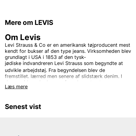
Mere om LEVIS
Om Levis
Levi Strauss & Co
er en
amerikansk
tøjproducent mest
kendt for bukser af den type
jeans. Virksomheden blev
grundlagt i USA i 1853 af den
tysk-
jødiske
indvandreren
Levi Strauss
som begyndte at
udvikle arbejdstøj.
Fra begyndelsen blev de
fremstillet.
lærred
men senere af slidstærk
denim. I
dag er virksomheden en af verdens største
Læs mere
tøjvirksomheder.
Virksomhedens mest kendte og veletablerede mærke
er
Levi’s
Det bruges til tøj verden rundt. Oprindeligt var
Senest vist
Levi's kun et produktnavn på de
nitforstærkede
blå
jeansene, men i dag indgår også.
jakker
trøjer
Sko
og
diverse andre beklædningsgenstande og tilbehør. Den
mest kendte jeansmodel er
501
og er blevet en stor
klassiker verden over.