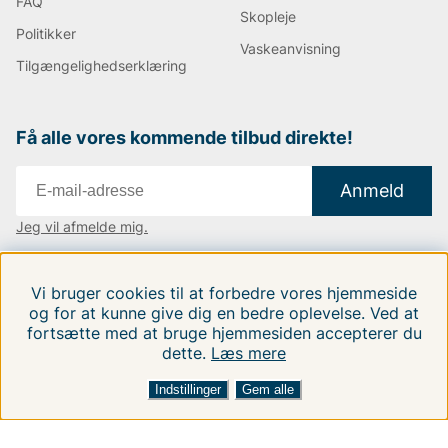
FAQ
Skopleje
Politikker
Vaskeanvisning
Tilgængelighedserklæring
Få alle vores kommende tilbud direkte!
Anmeld
Jeg vil afmelde mig.
Vi findes i:
Danmark
|
Finland
|
Sverige
Vi bruger cookies til at forbedre vores hjemmeside
Følg os på vores sociale medier.
og for at kunne give dig en bedre oplevelse. Ved at
fortsætte med at bruge hjemmesiden accepterer du
dette.
Læs mere
Indstillinger
Gem alle