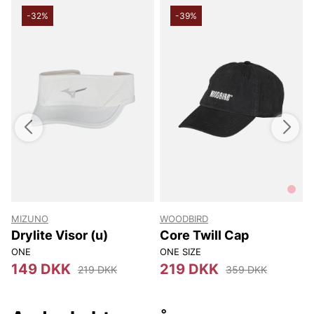
gør det nemt at matche kasketten med jeans, t-shirt eller
sportigere beklædning. En bomuldskasket, der er let at bruge
-32%
-39%
flere dage om ugen og som bevarer sin form selv efter mange
anvendelser. Vælg Strauss Cap, hvis du søger en klassisk,
holdbar og behagelig kasket, som kompletterer din stil uden at
gå på kompromis med komforten. Denne kasket er et pålideligt
valg, når du vil have en tidløs og funktionel accessory fra
Levi’s, der holder hele sæsonen.
Tak fordi du handler i vores webshop. Besøg os også i vores
butik i Vingåker.
Læs mere på
www.vfo.se
MIZUNO
WOODBIRD
Drylite Visor (u)
Core Twill Cap
ONE
ONE SIZE
149 DKK
219 DKK
219 DKK
359 DKK