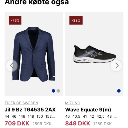
Andre købte også
-76%
-33%
TIGER OF SWEDEN
MIZUNO
Jil 9 Bz T64535 2AX
Wave Equate 9(m)
44
46
146
148
150
152
92
96
40
100
40,5
104
41
108
42
42,5
43
44
44,
709 DKK
849 DKK
2899 DKK
1269 DKK