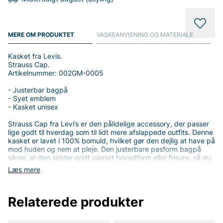
MERE OM PRODUKTET
VASKEANVISNING OG MATERIALE
Kasket fra Levis.
Strauss Cap.
Artikelnummer: 002GM-0005
- Justerbar bagpå
- Syet emblem
- Kasket unisex
Strauss Cap fra Levi’s er den pålidelige accessory, der passer
lige godt til hverdag som til lidt mere afslappede outfits. Denne
kasket er lavet i 100% bomuld, hvilket gør den dejlig at have på
mod huden og nem at pleje. Den justerbare pasform bagpå
sikrer, at den sidder godt uanset hovedform eller frisure, så du
får en personlig og komfortabel pasform hver gang. Det syede
Læs mere
emblem giver en tydelig og autentisk Levi’s-følelse uden at
overdrive detaljeringen - en diskret detalje, der løfter hele
looket.
Relaterede produkter
Det unisexede design gør Strauss Cap til et stilvalg for alle,
uanset køn. Den rene silhuet og den minimalistiske farvepalette